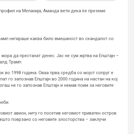
профил на Меланија, Аманда вети дека ќе преземе
Трамп негираше каква било вмешаност во скандалот со
мора да престанат денес. Јас не сум жртва на Епштајн –
налд Трамп.
рк во 1998 година. Оваа прва средба со мојот сопруг е
пат го запознав Епштајн во 2000 година на настан на кој
огаш не го запознав Епштајн и немав поим за неговите
реби.
говиот авион, ниту го посетив неговиот приватен остров.
нешто поврзано со неговите злосторства – заклучи