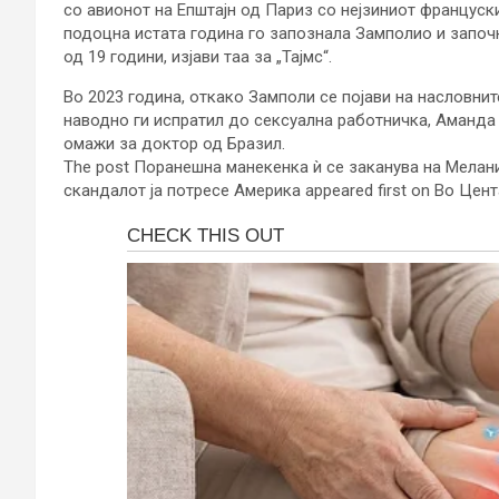
со авионот на Епштајн од Париз со нејзиниот француски
подоцна истата година го запознала Замполио и започ
од 19 години, изјави таа за „Тајмс“.
Во 2023 година, откако Замполи се појави на насловни
наводно ги испратил до сексуална работничка, Аманда 
омажи за доктор од Бразил.
The post Поранешна манекенка ѝ се заканува на Мелани
скандалот ја потресе Америка appeared first on Во Цент