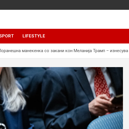
SPORT
LIFESTYLE
анешна манекенка со закани кон Меланија Трамп – изнесува 