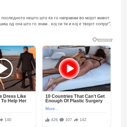
 е последното нешто што ќе го направам во мојот живот.
иш од она што го знам… кој си ти и кој е твојот сопруг“,