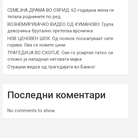
СЕМЕЈНА ДРАМА ВО ОХРИД: 62-годишна жена ги
тепала роднините по ред
ВОЗНЕМИРУВАЧКО ВИДЕО ОД КУМАНОВО: Група
девојчиња брутално претепаа врсничка
НОВ ЦЕНОВЕН ШОК: Од полноќ поскапуваат сите
горива. Ова се новите цени
ТРАГЕДИЈА ВО СКОПЈЕ: Син го усмртил татко си
откако ја нападнал неговата мајка
Страшни видеа од трагедијата во Банког
Последни коментари
No comments to show.