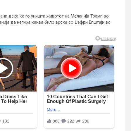
ани дека ќе го уништи животот на Меланија Трамп во
ланија да негира каква било врска со Џефри Епштајн во