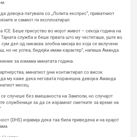
ни.
ада девојка патувала со „Лолита експрес“, приватниот
оќните и самиот ги експлоатирал.
а ICE. Беше присуство во мојот живот – секоја година на
а Тајната служба и беше првата што му честиташе, уште во
е сум дел од никаква злобна мисија во која се вклучени
, но не успеа, бидејќи имам карактер“, напиша Аманда.
нение за измама минатата година.
артнерства, минатиот јуни контактирал со висок
а да му каже дека неговата поранешна девојка Аманда
инатиот месец.
се случеше без вмешаноста на Замполи, но случајот
те службеници за да се израмнат сметките за време на
.
ст (DHS) изјавија дека таа била приведена и на крајот
ама.