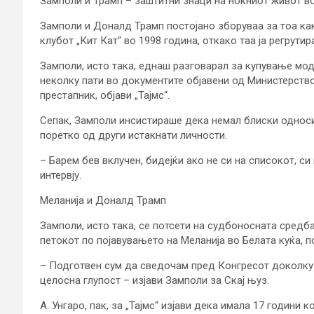
Замполи и Трамп – заштитни знаци на ноќниот живот в
Замполи и Доналд Трамп постојано зборуваа за тоа как
клубот „Кит Кат“ во 1998 година, откако таа ја регрутир
Замполи, исто така, еднаш разговарал за купување модн
неколку пати во документите објавени од Министерство
престапник, објави „Тајмс“.
Сепак, Замполи инсистираше дека немал блиски односи
поретко од други истакнати личности.
– Барем бев вклучен, бидејќи ако не си на списокот, си 
интервју.
Меланија и Доналд Трамп
Замполи, исто така, се потсети на судбоносната средба
петокот по појавувањето на Меланија во Белата куќа, пов
– Подготвен сум да сведочам пред Конгресот доколку 
целосна глупост – изјави Замполи за Скај њуз.
А. Унгаро, пак, за „Тајмс“ изјави дека имала 17 години 