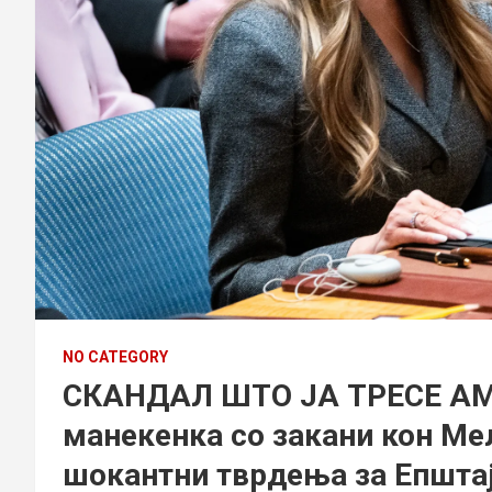
NO CATEGORY
СКАНДАЛ ШТО ЈА ТРЕСЕ АМ
манекенка со закани кон Ме
шокантни тврдења за Епштај