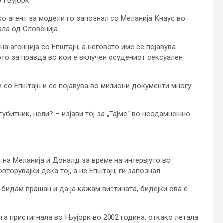
о Њујорк
о агент за модели го запознал со Меланија Кнаус во
ала од Словенија.
а агенција со Епштајн, а неговото име се појавува
то за правда во кои е вклучен осудениот сексуален
 со Епштајн и се појавува во милиони документи многу
губитник, нели? – изјави тој за „Тајмс“ во неодамнешно
 на Меланија и Доналд за време на интервјуто во
торувајќи дека тој, а не Епштајн, ги запознал.
бидам прашан и да ја кажам вистината, бидејќи ова е
кога пристигнала во Њујорк во 2002 година, откако летала