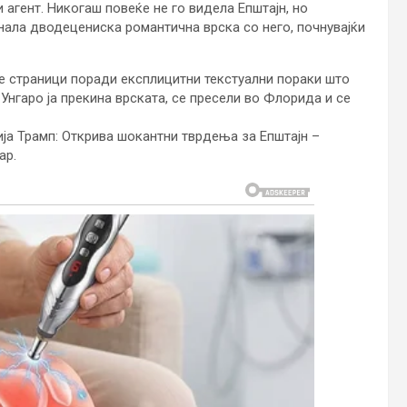
 агент. Никогаш повеќе не го видела Епштајн, но
нала дводецениска романтична врска со него, почнувајќи
те страници поради експлицитни текстуални пораки што
Унгаро ја прекина врската, се пресели во Флорида и се
ја Трамп: Открива шокантни тврдења за Епштајн –
ар.