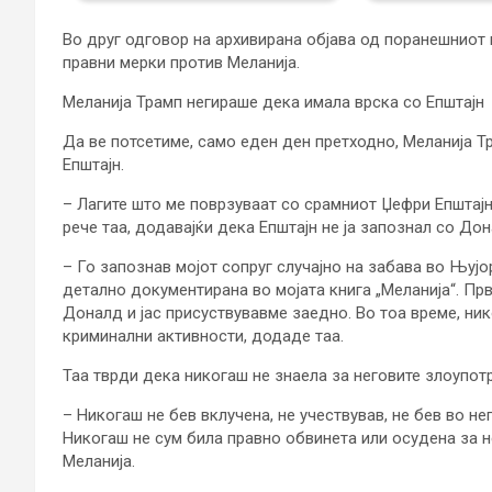
Во друг одговор на архивирана објава од поранешниот 
правни мерки против Меланија.
Меланија Трамп негираше дека имала врска со Епштајн
Да ве потсетиме, само еден ден претходно, Меланија 
Епштајн.
– Лагите што ме поврзуваат со срамниот Џефри Епштајн 
рече таа, додавајќи дека Епштајн не ја запознал со До
– Го запознав мојот сопруг случајно на забава во Њујо
детално документирана во мојата книга „Меланија“. Прв
Доналд и јас присуствувавме заедно. Во тоа време, ник
криминални активности, додаде таа.
Таа тврди дека никогаш не знаела за неговите злоупот
– Никогаш не бев вклучена, не учествував, не бев во не
Никогаш не сум била правно обвинета или осудена за 
Меланија.