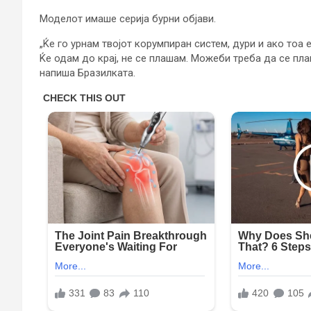
Моделот имаше серија бурни објави.
„Ќе го урнам твојот корумпиран систем, дури и ако тоа
Ќе одам до крај, не се плашам. Можеби треба да се плаш
напиша Бразилката.