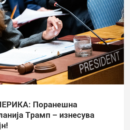
ЕРИКА: Поранешна
ланија Трамп – изнесува
н!