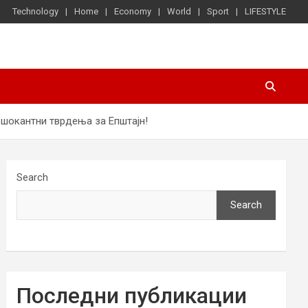
Technology
Home
Economy
World
Sport
LIFESTYLE
шокантни тврдења за Епштајн!
Search
Search
Последни публикации