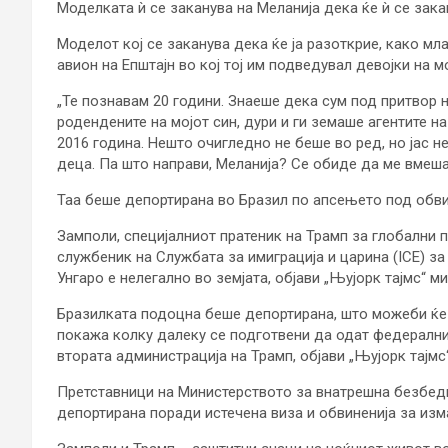
Моделката ѝ се заканува на Меланија дека ќе ѝ се зака
Моделот кој се заканува дека ќе ја разоткрие, како мл
авион на Епштајн во кој тој им подведувал девојки на м
„Те познавам 20 години. Знаеше дека сум под притвор н
родендените на мојот син, дури и ги земаше агентите н
2016 година. Нешто очигледно не беше во ред, но јас н
деца. Па што направи, Меланија? Се обиде да ме вмешаш
Таа беше депортирана во Бразил по апсењето под обви
Замполи, специјалниот пратеник на Трамп за глобални п
службеник на Службата за имиграција и царина (ICE) з
Унгаро е нелегално во земјата, објави „Њујорк тајмс“ м
Бразилката подоцна беше депортирана, што можеби ќе 
покажа колку далеку се подготвени да одат федерални
втората администрација на Трамп, објави „Њујорк тајмс“
Претставници на Министерството за внатрешна безбедно
депортирана поради истечена виза и обвиненија за изм