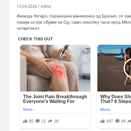
13.04.2026
editor
Аманда Унгаро, поранешна манекенка од Бразил, се зак
серија остри објави на Сју, само неколку часа пред Ме
четвртокот.