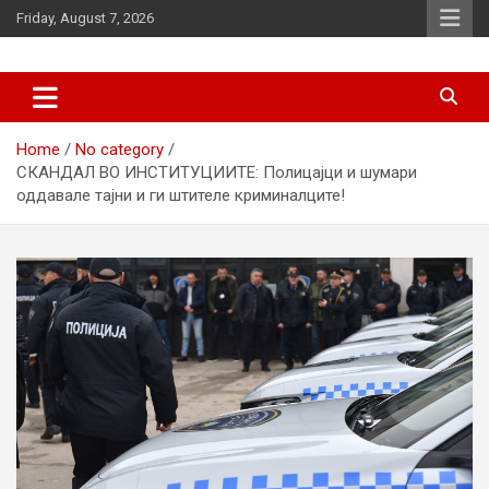
Skip
Friday, August 7, 2026
to
content
News
d7-news.com
Home
No category
СКАНДАЛ ВО ИНСТИТУЦИИТЕ: Полицајци и шумари
оддавале тајни и ги штителе криминалците!