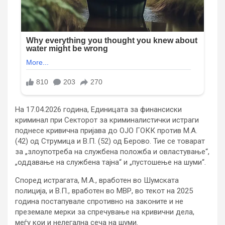
На 17.04.2026 година, Единицата за финансиски
криминал при Секторот за криминалистички истраги
поднесе кривична пријава до ОЈО ГОКК против М.А.
(42) од Струмица и В.П. (52) од Берово. Тие се товарат
за „злоупотреба на службена положба и овластување“,
„оддавање на службена тајна“ и „пустошење на шуми“.
Според истрагата, М.А., вработен во Шумската
полиција, и В.П., вработен во МВР, во текот на 2025
година постапувале спротивно на законите и не
преземале мерки за спречување на кривични дела,
меѓу кои и нелегална сеча на шуми.