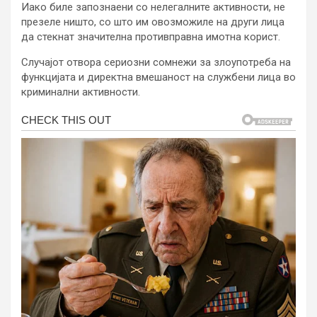
Иако биле запознаени со нелегалните активности, не
презеле ништо, со што им овозможиле на други лица
да стекнат значителна противправна имотна корист.
Случајот отвора сериозни сомнежи за злоупотреба на
функцијата и директна вмешаност на службени лица во
криминални активности.