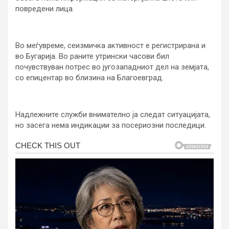
повредени лица.
Во меѓувреме, сеизмичка активност е регистрирана и
во Бугарија. Во раните утрински часови бил
почувствуван потрес во југозападниот дел на земјата,
со епицентар во близина на Благоевград.
Надлежните служби внимателно ја следат ситуацијата,
но засега нема индикации за посериозни последици.