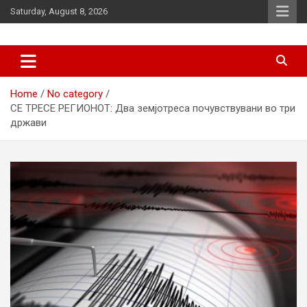
Skip
Saturday, August 8, 2026
to
content
News
d7-news.com
Home
No category
СЕ ТРЕСЕ РЕГИОНОТ: Два земјотреса почувствувани во три
држави