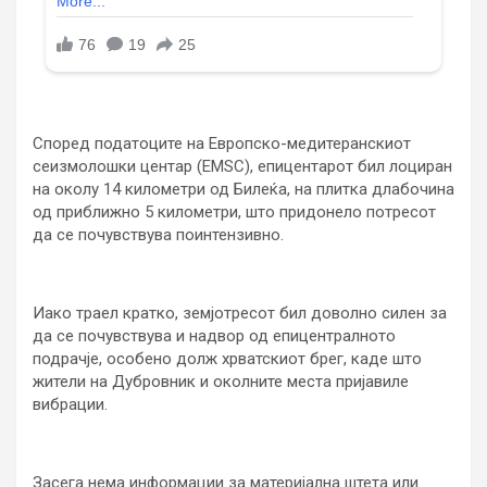
Според податоците на Европско-медитеранскиот
сеизмолошки центар (EMSC), епицентарот бил лоциран
на околу 14 километри од Билеќа, на плитка длабочина
од приближно 5 километри, што придонело потресот
да се почувствува поинтензивно.
Иако траел кратко, земјотресот бил доволно силен за
да се почувствува и надвор од епицентралното
подрачје, особено долж хрватскиот брег, каде што
жители на Дубровник и околните места пријавиле
вибрации.
Засега нема информации за материјална штета или