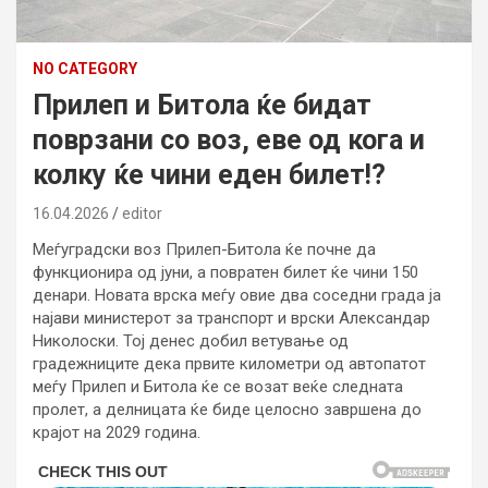
NO CATEGORY
Прилеп и Битола ќе бидат
поврзани со воз, еве од кога и
колку ќе чини еден билет!?
16.04.2026
editor
Меѓуградски воз Прилеп-Битола ќе почне да
функционира од јуни, а повратен билет ќе чини 150
денари. Новата врска меѓу овие два соседни града ја
најави министерот за транспорт и врски Александар
Николоски. Тој денес добил ветување од
градежниците дека првите километри од автопатот
меѓу Прилеп и Битола ќе се возат веќе следната
пролет, а делницата ќе биде целосно завршена до
крајот на 2029 година.