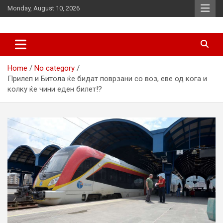
Skip
Monday, August 10, 2026
to
content
News
d7-news.com
Home
No category
Прилеп и Битола ќе бидат поврзани со воз, еве од кога и
колку ќе чини еден билет!?