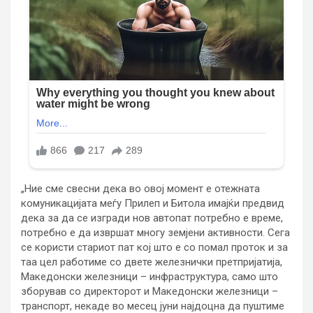
„Ние сме свесни дека во овој момент е отежната
комуникацијата меѓу Прилеп и Битола имајќи предвид
дека за да се изгради нов автопат потребно е време,
потребно е да извршат многу земјени активности. Сега
се користи стариот пат кој што е со помал проток и за
таа цел работиме со двете железнички претпријатија,
Македонски железници – инфраструктура, само што
зборував со директорот и Македонски железници –
транспорт, некаде во месец јуни најдоцна да пуштиме