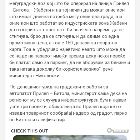
меѓуградски воз кој што би оперирал на линија Прилеп
– Битола – Жабени и на тој начин да можат оние кои
што имаат дневна потреба меѓу овие два града, а и
оние кои што работат во индустриската зона Жабени
да го користат возот што би значело навреме да се
стигнува, брзо да се стигнува, и да одиме со една
промотивна цена, а тоа е 150 денари за повратна
карта. Тоа е убедливо најевтино нешто што може да
се најде на пазарот имајќи превид дека некој повеќе
би платил само за паркинг, да не зборувам за бензин и
така натака доколку би користел возило“, рече
министерот Николоски.
По денешниот увид на градежните работи за
автопатот Прилеп – Битола, министерот кажа дека на
регионот му се случува инфраструктурен бум и најави
уште три проекти, обиколница во Прилеп која ќе го
извади товарниот сообраќај надвор од градот, парно
во Битола и гасификација.