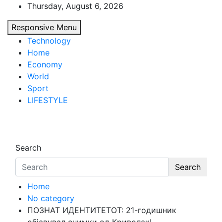
Skip
Thursday, August 6, 2026
to
Responsive Menu
content
Technology
Home
Economy
World
Sport
LIFESTYLE
d7-news.com
News
Search
Search
Home
No category
ПОЗНАТ ИДЕНТИТЕТОТ: 21-годишник