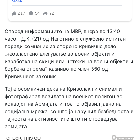
Според информациите на МВР, вчера во 13:40
часот, Д.К. (21) од Неготино е службено испитан
поради сомнение за сторено кривично дело
„неовластено влегување во воени објекти и
изработка на скици или цртежи на воени објекти и
борбена опрема“, казниво по член 350 од
Кривичниот законик.
Тој е осомничен дека на Криволак ги снимал и
фотографирал возилата на воениот полигон во
конвојот на Армијата и тоа го објавил јавно на
социјална мрежа, со што ја нарушил безбедноста и
тајноста на активностите што ги спроведува
армијата.