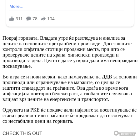
Покрај горивата, Владата утре ќе разгледува и анализа за
цените на основните прехранбени производи. Досегашните
контроли опфатиле стотици продажни места, при што се
проверувале цените на храна, хигиенски производи и
производи за деца. Целта е да се утврди дали има неоправдано
поскапување.
Во игра се и нови мерки, како намалување на ДДВ за основни
производи или ограничување на маржите, со цел да се
заштити стандардот на граѓаните. Ова доаѓа во време кога
инфлацијата повторно бележи раст, а глобалните случувања
влијаат врз цените на енергенсите и транспортот.
Одлуката на РКЕ ќе покаже дали најавите за поевтинување ќе
станат реалност или граѓаните ќе продолжат да се соочуваат
со нестабилни цени на горивата.