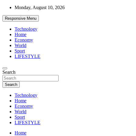
Skip
Monday, August 10, 2026
to
content
Responsive Menu
Technology
Home
Economy
World
Sport
LIFESTYLE
News
Search
d7-news.com
Search
Technology
Home
Economy
World
Sport
LIFESTYLE
Home