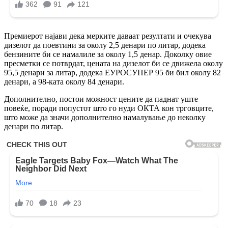
Премиерот најави дека мерките даваат резултати и очекува
дизелот да поевтини за околу 2,5 денари по литар, додека
бензините би се намалиле за околу 1,5 денар. Доколку овие
пресметки се потврдат, цената на дизелот би се движела околу
95,5 денари за литар, додека ЕУРОСУПЕР 95 би бил околу 82
денари, а 98-ката околу 84 денари.
Дополнително, постои можност цените да паднат уште
повеќе, поради попустот што го нуди ОКТА кон трговците,
што може да значи дополнително намалување до неколку
денари по литар.