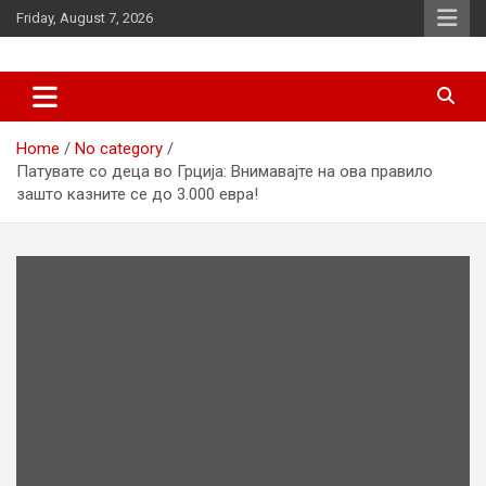
Skip
Friday, August 7, 2026
to
content
News
d7-news.com
Home
No category
Патувате со деца во Грција: Внимавајте на ова правило
зашто казните се до 3.000 евра!