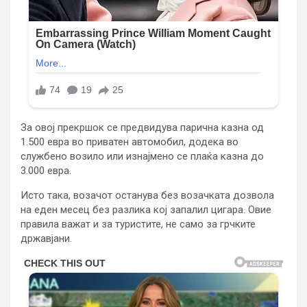
За овој прекршок се предвидува парична казна од
1.500 евра во приватен автомобил, додека во
службено возило или изнајмено се плаќа казна до
3.000 евра.
Исто така, возачот останува без возачката дозвола
на еден месец без разлика кој запалил цигара. Овие
правила важат и за туристите, не само за грчките
државјани.