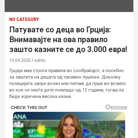
NO CATEGORY
Патувате со деца во Грција:
Внимавајте на ова правило
зашто казните се до 3.000 евра!
15.04.2026
editor
Грција има строги правила во сообраќајот, а посебно
за заштита на децата од пасивно пушење. Доколку
полицијата запре возач или патник да пуши во возило
во кое се наоѓа дете помладо од 12 години, тогаш ќе
биде изречена висока казна.