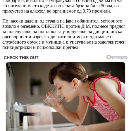
Покрај тоа, возилото го управувал со брзина од 98 км на час
во населено место каде дозволената брзина била 50 км, со
присуство на алкохол во организмот од 0.73 промили.
По насоки дадени од страна на јавен обвинител, моторното
возило е одземено. ОВККИПС против Д.М. поднесе предлог
за поведување на постапка за утврдување на дисциплинска
одговорност и изрече задолжителни мерки одземање на
службеното оружје и муниција и упатување на задолжителен
психијатриски и психолошки преглед.