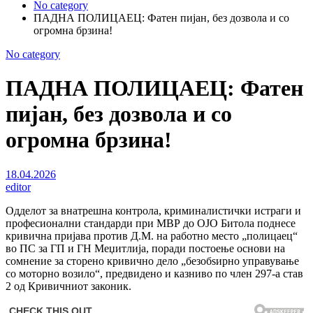
No category
ПАДНА ПОЛИЦАЕЦ: Фатен пијан, без дозвола и со
огромна брзина!
No category
ПАДНА ПОЛИЦАЕЦ: Фатен
пијан, без дозвола и со
огромна брзина!
18.04.2026
editor
Одделот за внатрешна контрола, криминалистички истраги и
професионални стандарди при МВР до ОЈО Битола поднесе
кривична пријава против Д.М. на работно место „полицаец“
во ПС за ГП и ГН Меџитлија, поради постоење основи на
сомнение за сторено кривично дело „безобѕирно управување
со моторно возило“, предвидено и казниво по член 297-а став
2 од Кривичниот законик.