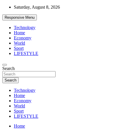
Skip
Saturday, August 8, 2026
to
content
Responsive Menu
Technology
Home
Economy
World
Sport
LIFESTYLE
News
Search
d7-news.com
Search
Technology
Home
Economy
World
Sport
LIFESTYLE
Home