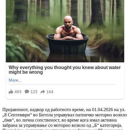
Пријавениот, надвор од работното време, на 01.04.2026 на ул.
„8 Септември“ во Битола управувал патничко моторно возило
„бмв“, во лична сопственост, во време кога имал активна
забрана за управување со моторно возило од „Б“ категорија.