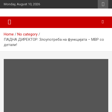
Skip
Monday, August 10, 2026
to
content
News
d7-news.com
Home
No category
ПАДНА ДИРЕКТОР: Злоупотреба на функцијата – МВР со
детали!