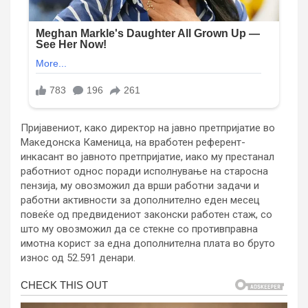
Пријавениот, како директор на јавно претпријатие во
Македонска Каменица, на вработен референт-
инкасант во јавното претпријатие, иако му престанал
работниот однос поради исполнување на старосна
пензија, му овозможил да врши работни задачи и
работни активности за дополнително еден месец
повеќе од предвидениот законски работен стаж, со
што му овозможил да се стекне со противправна
имотна корист за една дополнителна плата во бруто
износ од 52.591 денари.