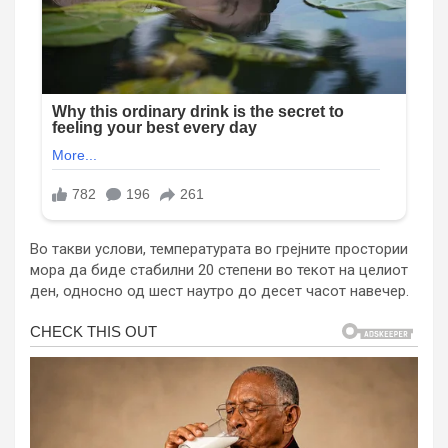
Во такви услови, температурата во грејните простории
мора да биде стабилни 20 степени во текот на целиот
ден, односно од шест наутро до десет часот навечер.