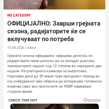
NO CATEGORY
ОФИЦИЈАЛНО: Заврши грејната
сезона, радијаторите ќе се
вклучуваат по потреба
15.04.2026
editor
Грејната сезона официјално завршува денеска, но
радијаторите нема целосно да се изладат доколку
температурите паднат под 12 степени во наредните две
недели. Регулаторната комисија за енергетика
појаснува дека до 30 април трае преодниот период во
кој снабдувачот има обврска да испорачува топлинска
енергија само ако прогнозите на УХМР најавуваат
студено време.