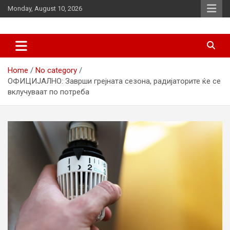
Skip
Monday, August 10, 2026
to
content
News
d7-news.com
Home
No category
ОФИЦИЈАЛНО: Заврши грејната сезона, радијаторите ќе се
вклучуваат по потреба