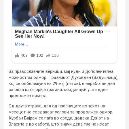
За православните верници, мај нуди и дополнителна
можност за одмор. Празникот Духовден (Задушница),
кој се одбележува на 29 мај (петок), е неработен ден
за оваа категорија граѓани, создавајќи уште еден
продолжен викенд.
Од друга страна, дел од празниците во текот на
месецот не создаваат услови за продолжен одмор.
Курбан Бајрам се паѓа во среда, додека Денот на
Власите е во сабота, што значи дека тие не носат