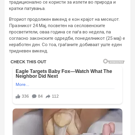
традиционално се користи за излети во природа и
кратки патувања.
Вториот продолжен викенд е кон крајот на месецот.
Празникот 24 Мај, посветен на сесловенските
просветители, оваа година се паѓа во недела, па
согласно законските одредби, понеделникот (25 мај) е
неработен ден. Со тоа, граѓаните добиваат уште еден
тридневен викенд.