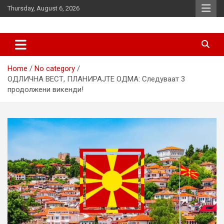
Skip
Thursday, August 6, 2026
to
content
News
d7-news.com
Home
No category
ОДЛИЧНА ВЕСТ, ПЛАНИРАЈТЕ ОДМА: Следуваат 3
продолжени викенди!