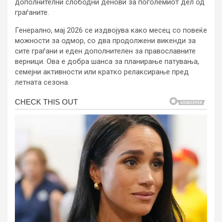
дополнителни слободни денови за поголемиот дел од
граѓаните.
Генерално, мај 2026 се издвојува како месец со повеќе
можности за одмор, со два продолжени викенди за
сите граѓани и еден дополнителен за православните
верници. Ова е добра шанса за планирање патувања,
семејни активности или кратко релаксирање пред
летната сезона.