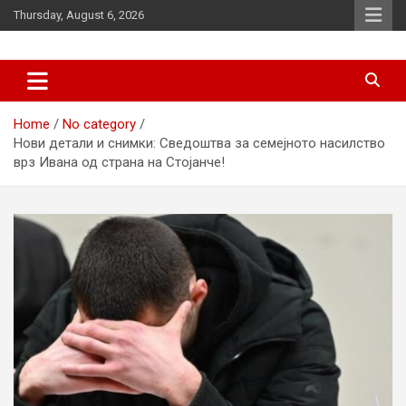
Skip
Thursday, August 6, 2026
to
content
News
d7-news.com
Home
No category
Нови детали и снимки: Сведоштва за семејното насилство
врз Ивана од страна на Стојанче!