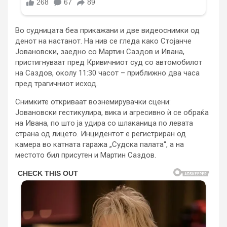
Во судницата беа прикажани и две видеоснимки од
денот на настанот. На нив се гледа како Стојанче
Јовановски, заедно со Мартин Саздов и Ивана,
пристигнуваат пред Кривичниот суд со автомобилот
на Саздов, околу 11:30 часот – приближно два часа
пред трагичниот исход.
Снимките откриваат вознемирувачки сцени:
Јовановски гестикулира, вика и агресивно ѝ се обраќа
на Ивана, по што ја удира со шлаканица по левата
страна од лицето. Инцидентот е регистриран од
камера во катната гаража „Судска палата“, а на
местото бил присутен и Мартин Саздов.