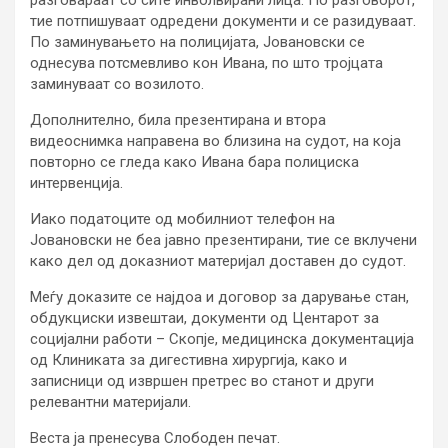
тие потпишуваат одредени документи и се разидуваат.
По заминувањето на полицијата, Јовановски се
однесува потсмевливо кон Ивана, по што тројцата
заминуваат со возилото.
Дополнително, била презентирана и втора
видеоснимка направена во близина на судот, на која
повторно се гледа како Ивана бара полициска
интервенција.
Иако податоците од мобилниот телефон на
Јовановски не беа јавно презентирани, тие се вклучени
како дел од доказниот материјал доставен до судот.
Меѓу доказите се најдоа и договор за дарување стан,
обдукциски извештаи, документи од Центарот за
социјални работи – Скопје, медицинска документација
од Клиниката за дигестивна хирургија, како и
записници од извршен претрес во станот и други
релевантни материјали.
Веста ја пренесува Слободен печат.