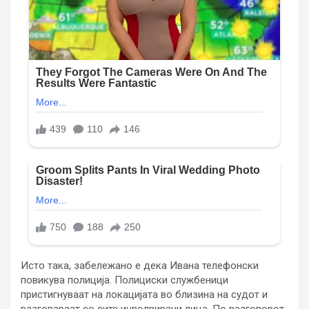
Исто така, забележано е дека Ивана телефонски
повикува полиција. Полициски службеници
пристигнуваат на локацијата во близина на судот и
разговараат со сите инволвирани лица. По разговорот,