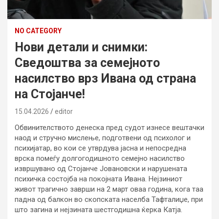
NO CATEGORY
Нови детали и снимки:
Сведоштва за семејното
насилство врз Ивана од страна
на Стојанче!
15.04.2026
editor
Обвинителството денеска пред судот изнесе вештачки
наод и стручно мислење, подготвени од психолог и
психијатар, во кои се утврдува јасна и непосредна
врска помеѓу долгогодишното семејно насилство
извршувано од Стојанче Јовановски и нарушената
психичка состојба на покојната Ивана. Нејзиниот
живот трагично заврши на 2 март оваа година, кога таа
падна од балкон во скопската населба Тафталиџе, при
што загина и нејзината шестгодишна ќерка Катја.