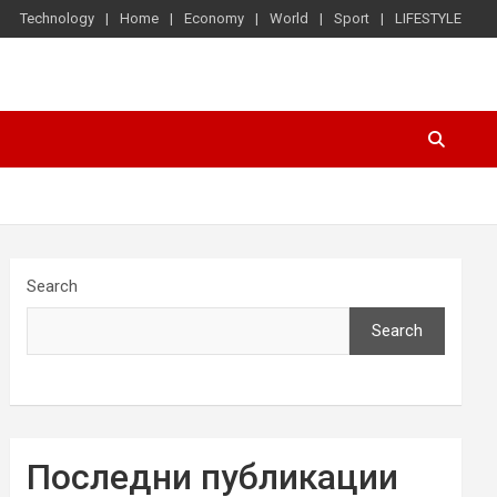
Technology
Home
Economy
World
Sport
LIFESTYLE
Search
Search
Последни публикации