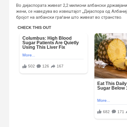
Во дијаспората живеат 2,2 милиони албански државјани,
жени, се наведува во извештајот „Дијаспора од Албаниј
бројот на албански граѓани што живеат во странство.