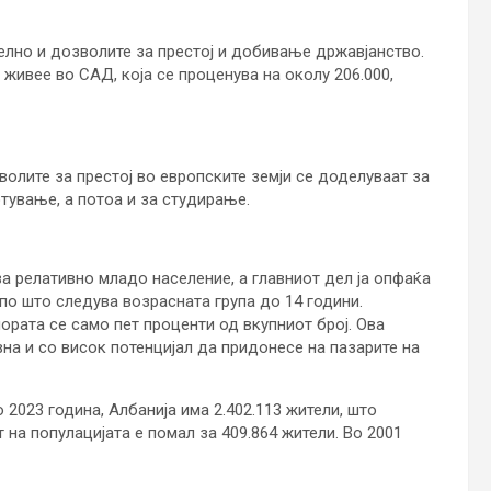
телно и дозволите за престој и добивање државјанство.
живее во САД, која се проценува на околу 206.000,
олите за престој во европските земји се доделуваат за
тување, а потоа и за студирање.
а релативно младо население, а главниот дел ја опфаќа
 по што следува возрасната група до 14 години.
ората се само пет проценти од вкупниот број. Ова
на и со висок потенцијал да придонесе на пазарите на
2023 година, Албанија има 2.402.113 жители, што
на популацијата е помал за 409.864 жители. Во 2001