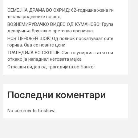
СЕМЕЈНА ДРАМА ВО ОХРИД: 62-годишна жена ги
тепала роднините по ред
ВОЗНЕМИРУВАЧКО ВИДЕО ОД КУМАНОВО: Група
девојчиња брутално претепаа врсничка
НОВ ЦЕНОВЕН ШОК: Од полноќ поскапуваат сите
горива. Ова се новите цени
ТРАГЕДИЈА ВО СКОПЈЕ: Син го усмртил татко си
откако ја нападнал неговата мајка
Страшни видеа од трагедијата во Банког
Последни коментари
No comments to show.