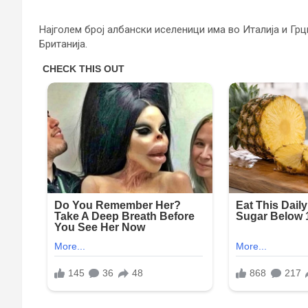
Најголем број албански иселеници има во Италија и Грц
Британија.