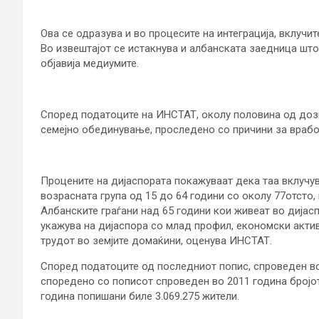
Ова се одразува и во процесите на интеграција, вклучи
Во извештајот се истакнува и албанската заедница што 
објавија медиумите.
Според податоците на ИНСТАТ, околу половина од дозв
семејно обединување, проследено со причини за врабо
Процените на дијаспората покажуваат дека таа вклучув
возрасната група од 15 до 64 години со околу 77отсто,
Албанските граѓани над 65 години кои живеат во дијасп
укажува на дијаспора со млад профил, економски актив
трудот во земјите домаќини, оценува ИНСТАТ.
Според податоците од последниот попис, спроведен во 
споредено со пописот спроведен во 2011 година бројот 
година попишани биле 3.069.275 жители.