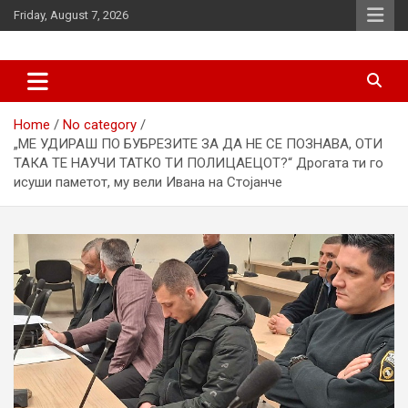
Skip
Friday, August 7, 2026
to
content
News
d7-news.com
Home
No category
„МЕ УДИРАШ ПО БУБРЕЗИТЕ ЗА ДА НЕ СЕ ПОЗНАВА, ОТИ
ТАКА ТЕ НАУЧИ ТАТКО ТИ ПОЛИЦАЕЦОТ?“ Дрогата ти го
исуши паметот, му вели Ивана на Стојанче