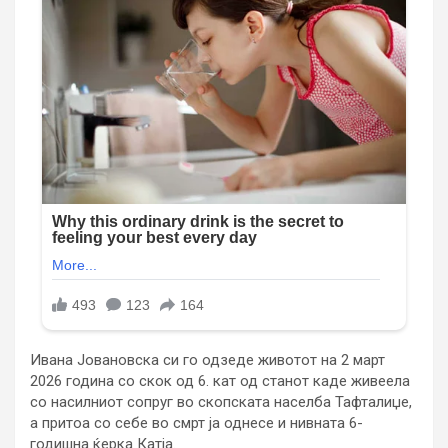
Ивана Јовановска си го одзеде животот на 2 март
2026 година со скок од 6. кат од станот каде живеела
со насилниот сопруг во скопската населба Тафталиџе,
а притоа со себе во смрт ја однесе и нивната 6-
годишна ќерка Катја.