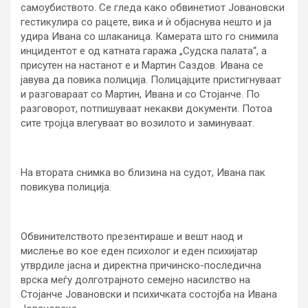
самоубиството. Се гледа како обвинетиот Јовановски
гестикулира со рацете, вика и ѝ објаснува нешто и ја
удира Ивана со шлаканица. Камерата што го снимила
инцидентот е од катната гаража „Судска палата“, а
присутен на настанот е и Мартин Саздов. Ивана се
јавува да повика полиција. Полицајците пристигнуваат
и разговараат со Мартин, Ивана и со Стојанче. По
разговорот, потпишуваат некакви документи. Потоа
сите тројца влегуваат во возилото и заминуваат.
На втората снимка во близина на судот, Ивана пак
повикува полиција.
Обвинителството презентираше и вешт наод и
мислење во кое еден психолог и еден психијатар
утврдиле јасна и директна причинско-последична
врска меѓу долготрајното семејно насилство на
Стојанче Јовановски и психичката состојба на Ивана