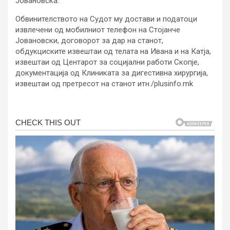
Јовановска.
Обвинителството на Судот му достави и податоци
извлечени од мобилниот телефон на Стојанче
Јовановски, договорот за дар на станот,
обдукциските извештаи од телата на Ивана и на Катја,
извештаи од Центарот за социјални работи Скопје,
документација од Клиниката за дигестивна хирургија,
извештаи од претресот на станот итн./plusinfo.mk