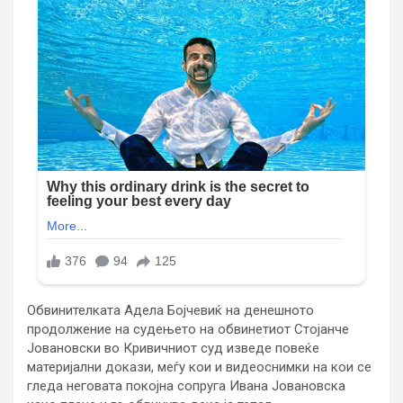
Обвинителката Адела Бојчевиќ на денешното
продолжение на судењето на обвинетиот Стојанче
Јовановски во Кривичниот суд изведе повеќе
материјални докази, меѓу кои и видеоснимки на кои се
гледа неговата покојна сопруга Ивана Јовановска