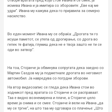
отвори вратата пред која стои Ивана и се смее, ја
исмева Ивана и ја имитира со зборовите: „Еве кај ме
удри“. Ивана му кажува дека го пријавила за семејно
насилство.
Во еден момент Ивана му се обраќа: „Дрогата ти го
исуши паметот, се утепа од дрогирање, со дрога во
гепек те фатија, глумиш дека не е твоја зашто не ти се
оди во затвор“.
На тоа, Стојанче ја обвинува сопругата дека заедно со
Мартин Саздов му ја подметнале дрогата во неговиот
автомобил. Ја навредува со погрдни зборови.
На втор видеозапис се гледа дека Ивана стои во
ходникот пред вратата со Стојанче и се расправаат.
Таа е видно вознемирена и плаче, а Стојанче цело
време ја снима и се смее. Стојанче ѝ вели на Ивана „да
му се тргне“, на што таа му одговара со плачење: „Што