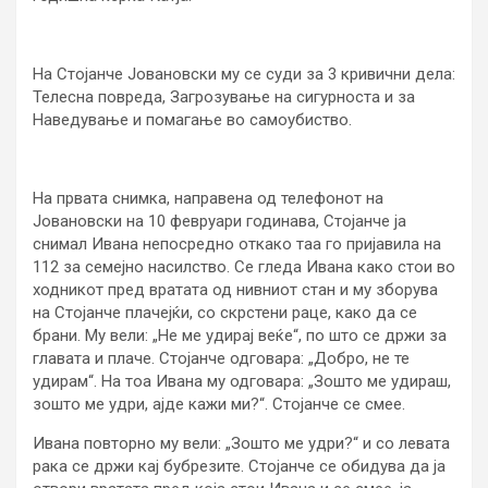
На Стојанче Јовановски му се суди за 3 кривични дела:
Телесна повреда, Загрозување на сигурноста и за
Наведување и помагање во самоубиство.
На првата снимка, направена од телефонот на
Јовановски на 10 февруари годинава, Стојанче ја
снимал Ивана непосредно откако таа го пријавила на
112 за семејно насилство. Се гледа Ивана како стои во
ходникот пред вратата од нивниот стан и му зборува
на Стојанче плачејќи, со скрстени раце, како да се
брани. Му вели: „Не ме удирај веќе“, по што се држи за
главата и плаче. Стојанче одговара: „Добро, не те
удирам“. На тоа Ивана му одговара: „Зошто ме удираш,
зошто ме удри, ајде кажи ми?“. Стојанче се смее.
Ивана повторно му вели: „Зошто ме удри?“ и со левата
рака се држи кај бубрезите. Стојанче се обидува да ја