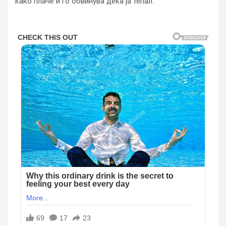
како плаче и го обвинува дека ја тепал.