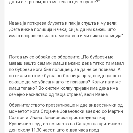
да ти се тргнам, што ме тепаш цело време?“.
Ивана ја поткрева блузата и пак ја спушта и му вели:
„Сега викна полиција и чекај си ја, да им кажеш што
имаш направено, зашто ме истепа и ми викна полиција“.
Потоа му се обраќа со зборовите: „По бубрези ме
маваш зашто сам ми имаш кажано дека татко ти мавал
по бубрези кога бил полицаец, за да не се познава. А
по скали што ме бутна во болница пред сведоци, што
сакаше да ме убиеш и што те пријавив? Колку пати ме
имаш тепано? Во систем колку пријави има дека има
семејно насилство од твоја страна“, вели Ивана.
Обвинителството презентираше и две видеоснимки од
моментот кога Стојанче Јовановски заедно со Мартин
Саздов и Ивана Јовановска пристигнуваат кај
Кривичниот суд со возилото на Саздов на критичниот
ден околу 11.30 часот, што е два часа пред