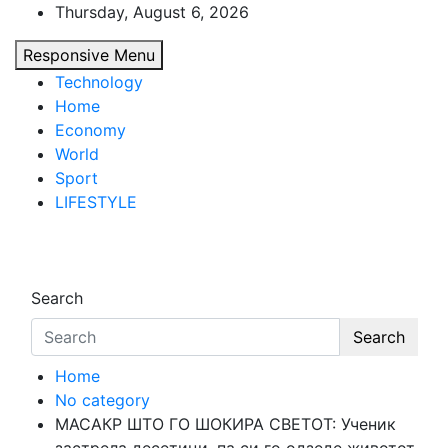
Skip
Thursday, August 6, 2026
to
Responsive Menu
content
Technology
Home
Economy
World
Sport
LIFESTYLE
d7-news.com
News
Search
Search
Home
No category
МАСАКР ШТО ГО ШОКИРА СВЕТОТ: Ученик