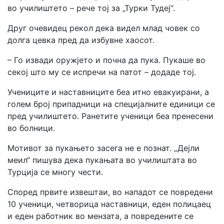
во училиштето – рече тој за „Турки Тудеј“.
Друг очевидец рекол дека видел млад човек со
долга цевка пред да избувне хаосот.
– Го извади оружјето и почна да пука. Пукаше во
секој што му се испречи на патот – додаде тој.
Учениците и наставниците беа итно евакуирани, а
голем број припадници на специјалните единици се
пред училиштето. Ранетите ученици беа пренесени
во болници.
Мотивот за пукањето засега не е познат. „Дејли
меил“ пишува дека пукањата во училиштата во
Турција се многу чести.
Според првите извештаи, во нападот се повредени
10 ученици, четворица наставници, еден полицаец
и еден работник во мензата, а повредените се