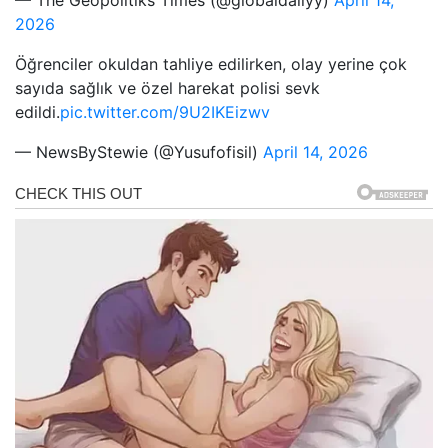
2026
Öğrenciler okuldan tahliye edilirken, olay yerine çok
sayıda sağlık ve özel harekat polisi sevk
edildi.
pic.twitter.com/9U2IKEizwv
— NewsByStewie (@Yusufofisil)
April 14, 2026