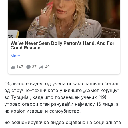
Објавено е видео од ученици како панично бегаат
од стручно-техничкото училиште „Ахмет Којунџу“
во Турција , каде што поранешен ученик (19)
утрово отвори оган ранувајќи најмалку 16 лица, а
на крајот изврши и самоубиство.
Во вознемирувачко видео објавено на социјалната