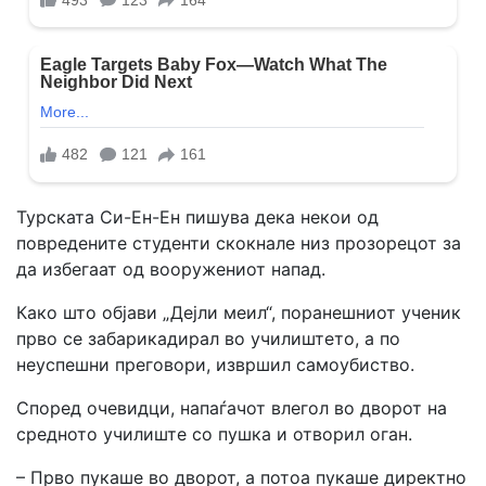
Турската Си-Ен-Ен пишува дека некои од
повредените студенти скокнале низ прозорецот за
да избегаат од вооружениот напад.
Како што објави „Дејли меил“, поранешниот ученик
прво се забарикадирал во училиштето, а по
неуспешни преговори, извршил самоубиство.
Според очевидци, напаѓачот влегол во дворот на
средното училиште со пушка и отворил оган.
– Прво пукаше во дворот, а потоа пукаше директно