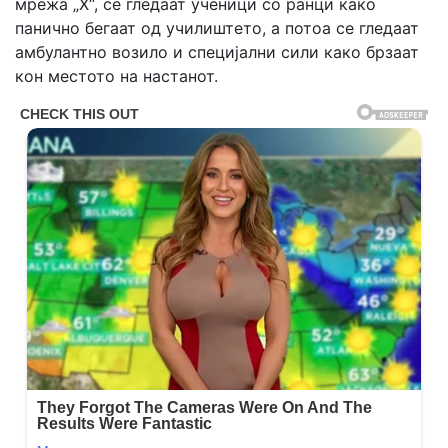
мрежа „X“, се гледаат ученици со ранци како
панично бегаат од училиштето, а потоа се гледаат
амбулантно возило и специјални сили како брзаат
кон местото на настанот.