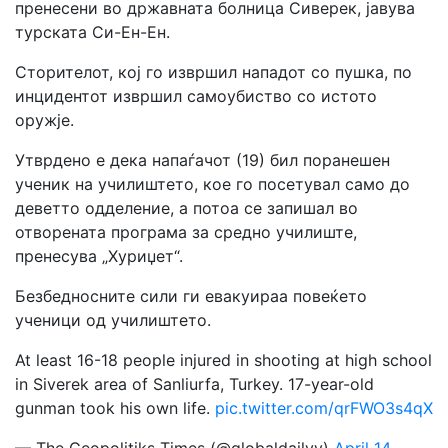
пренесени во државната болница Сиверек, јавува
турската Си-Ен-Ен.
Сторителот, кој го извршил нападот со пушка, по
инцидентот извршил самоубиство со истото
оружје.
Утврдено е дека напаѓачот (19) бил поранешен
ученик на училиштето, кое го посетувал само до
деветто одделение, а потоа се запишал во
отворената програма за средно училиште,
пренесува „Хуриџет“.
Безбедносните сили ги евакуираа повеќето
ученици од училиштето.
At least 16-18 people injured in shooting at high school
in Siverek area of Sanliurfa, Turkey. 17-year-old
gunman took his own life.
pic.twitter.com/qrFWO3s4qX
— The Geopolitiks Times (@globaldailyy)
April 14,