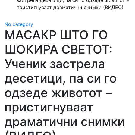
застрела десетици, па си го одзеде животот –
пристигнуваат драматични снимки (ВИДЕО)
No category
МАСАКР ШТО ГО
ШОКИРА СВЕТОТ:
Ученик застрела
десетици, па си го
одзеде животот –
пристигнуваат
драматични снимки