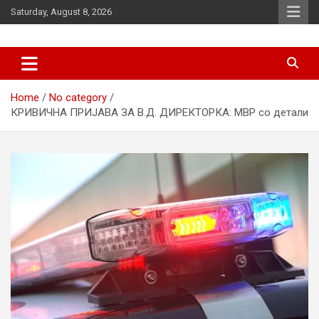
Skip
Saturday, August 8, 2026
to
content
News
d7-news.com
Home
No category
КРИВИЧНА ПРИЈАВА ЗА В.Д. ДИРЕКТОРКА: МВР со детали