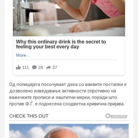
Од полицијата посочуваат дека со ваквите постапки е
дозволено изведување активности спротивно на
важечките прописи и заштитни мерки, поради што
против Ф.Ѓ. е поднесена соодветна кривична пријава.