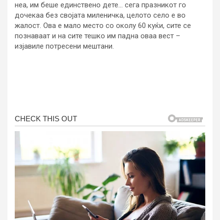
неа, им беше единствено дете… сега празникот го
дочекаа без својата миленичка, целото село е во
жалост. Ова е мало место со околу 60 куќи, сите се
познаваат и на сите тешко им падна оваа вест –
изјавиле потресени мештани.