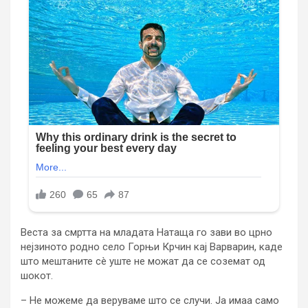
Веста за смртта на младата Натаща го зави во црно
нејзиното родно село Горњи Крчин кај Варварин, каде
што мештаните сè уште не можат да се соземат од
шокот.
– Не можеме да веруваме што се случи. Ја имаа само