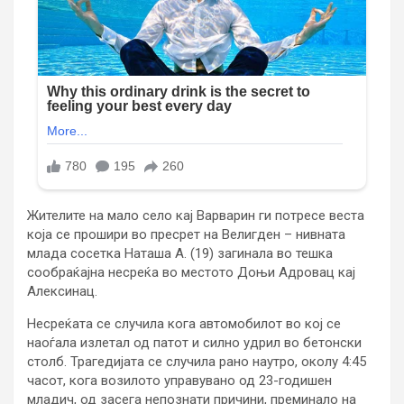
Жителите на мало село кај Варварин ги потресе веста
која се прошири во пресрет на Велигден – нивната
млада сосетка Наташа А. (19) загинала во тешка
сообраќајна несреќа во местото Доњи Адровац кај
Алексинац.
Несреќата се случила кога автомобилот во кој се
наоѓала излетал од патот и силно удрил во бетонски
столб. Трагедијата се случила рано наутро, околу 4:45
часот, кога возилото управувано од 23-годишен
младич, од засега непознати причини, преминало на