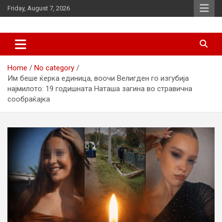
Skip
Friday, August 7, 2026
to
content
News
d7-news.com
Home
No category
Им беше ќерка единица, воочи Велигден го изгубија
најмилото: 19 годишната Наташа загина во стравична
сообраќајка