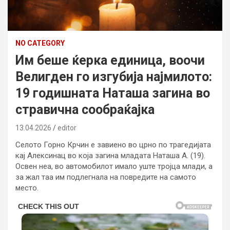
NO CATEGORY
Им беше ќерка единица, воочи
Велигден го изгубија најмилото:
19 годишната Наташа загина во
стравична сообраќајка
13.04.2026
editor
Селото Горно Крчин е завиено во црно по трагедијата
кај Алексинац во која загина младата Наташа А. (19).
Освен неа, во автомобилот имало уште тројца млади, а
за жал таа им подлегнала на повредите на самото
место.