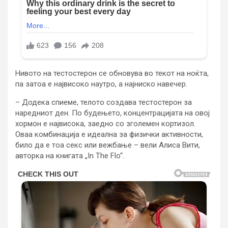
Нивото на тестостерон се обновува во текот на ноќта,
па затоа е највисоко наутро, а најниско навечер.
– Додека спиеме, телото создава тестостерон за
наредниот ден. По будењето, концентрацијата на овој
хормон е највисока, заедно со зголемен кортизол.
Оваа комбинација е идеална за физички активности,
било да е тоа секс или вежбање – вели Алиса Вити,
авторка на книгата „In The Flo“.