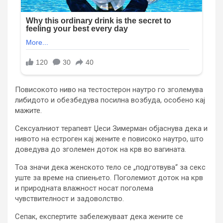
Повисокото ниво на тестостерон наутро го зголемува
либидото и обезбедува посилна возбуда, особено кај
мажите.
Сексуалниот терапевт Џеси Зимерман објаснува дека и
нивото на естроген кај жените е повисоко наутро, што
доведува до зголемен доток на крв во вагината.
Тоа значи дека женското тело се „подготвува“ за секс
уште за време на спиењето. Поголемиот доток на крв
и природната влажност носат поголема
чувствителност и задоволство.
Сепак, експертите забележуваат дека жените се