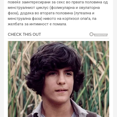
повеќе заинтересирани за секс во првата половина од
менструалниот циклус (фоликуларна и овулаторна
фаза), додека во втората половина (лутеална и
менструална фаза) нивото на кортизол опаѓа, па
желбата за интимност е помала.