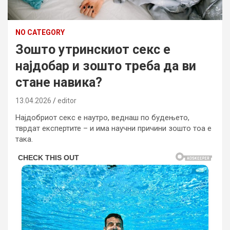
NO CATEGORY
Зошто утринскиот секс е
најдобар и зошто треба да ви
стане навика?
13.04.2026
editor
Најдобриот секс е наутро, веднаш по будењето,
тврдат експертите – и има научни причини зошто тоа е
така.