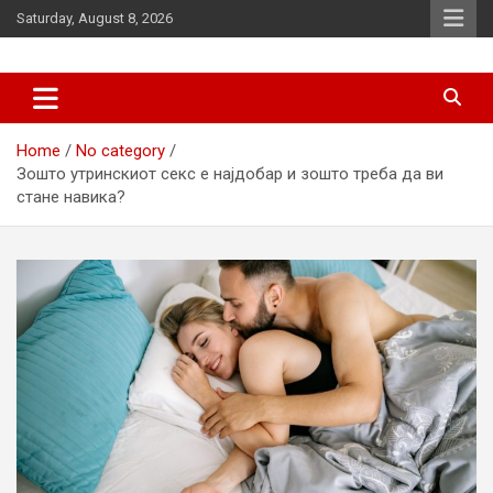
Skip
Saturday, August 8, 2026
to
content
News
d7-news.com
Home
No category
Зошто утринскиот секс е најдобар и зошто треба да ви
стане навика?