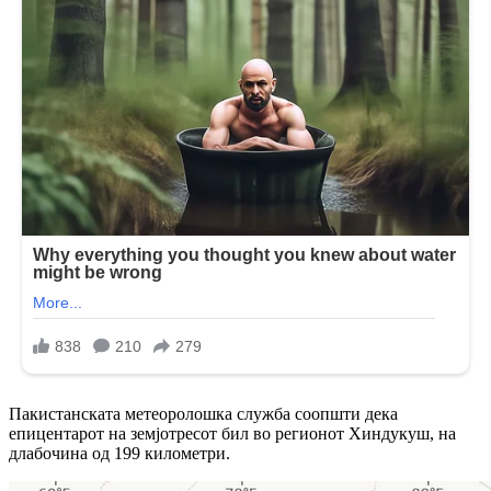
Пакистанската метеоролошка служба соопшти дека
епицентарот на земјотресот бил во регионот Хиндукуш, на
длабочина од 199 километри.