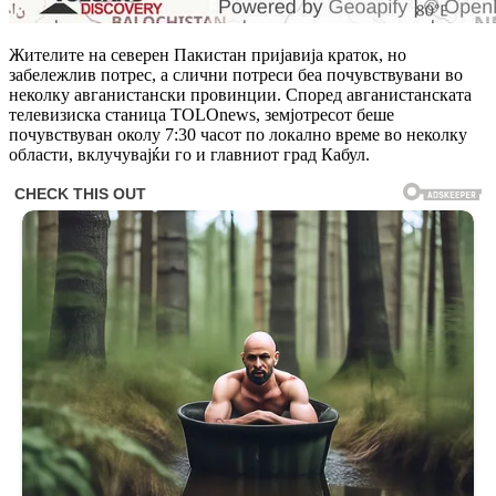
Жителите на северен Пакистан пријавија краток, но
забележлив потрес, а слични потреси беа почувствувани во
неколку авганистански провинции. Според авганистанската
телевизиска станица TOLOnews, земјотресот беше
почувствуван околу 7:30 часот по локално време во неколку
области, вклучувајќи го и главниот град Кабул.