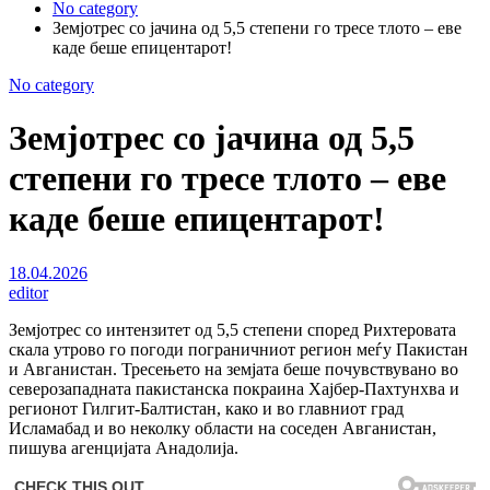
No category
Земјотрес со јачина од 5,5 степени го тресе тлото – еве
каде беше епицентарот!
No category
Земјотрес со јачина од 5,5
степени го тресе тлото – еве
каде беше епицентарот!
18.04.2026
editor
Земјотрес со интензитет од 5,5 степени според Рихтеровата
скала утрово го погоди пограничниот регион меѓу Пакистан
и Авганистан. Тресењето на земјата беше почувствувано во
северозападната пакистанска покраина Хајбер-Пахтунхва и
регионот Гилгит-Балтистан, како и во главниот град
Исламабад и во неколку области на соседен Авганистан,
пишува агенцијата Анадолија.