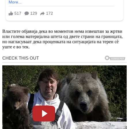
Властите објавија дека во моментов нема извештаи за жртви
или голема материјална штета од двете страни на границата,
но нагласуваат дека проценката на ситуацијата на терен сè
уште е во тек.