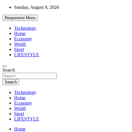
Skip
Sunday, August 9, 2026
to
content
Responsive Menu
Technology
Home
Economy
World
Sport
LIFESTYLE
News
Search
d7-news.com
Search
Technology
Home
Economy
World
Sport
LIFESTYLE
Home