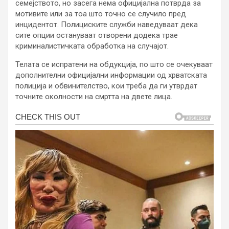
семејството, но засега нема официјална потврда за
мотивите или за тоа што точно се случило пред
инцидентот. Полициските служби наведуваат дека
сите опции остануваат отворени додека трае
криминалистичката обработка на случајот.
Телата се испратени на обдукција, по што се очекуваат
дополнителни официјални информации од хрватската
полиција и обвинителство, кои треба да ги утврдат
точните околности на смртта на двете лица.