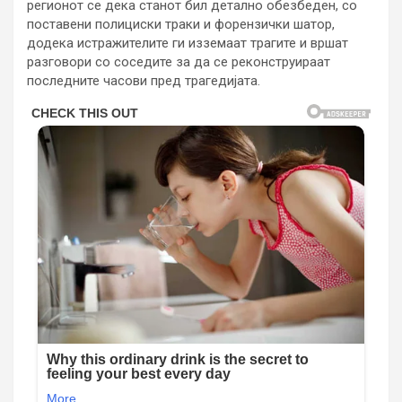
регионот се дека станот бил детално обезбеден, со
поставени полициски траки и форензички шатор,
додека истражителите ги изземаат трагите и вршат
разговори со соседите за да се реконструираат
последните часови пред трагедијата.