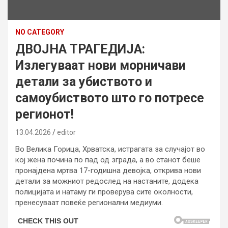
NO CATEGORY
ДВОЈНА ТРАГЕДИЈА:
Излегуваат нови морничави
детали за убиството и
самоубиството што го потресе
регионот!
13.04.2026
editor
Во Велика Горица, Хрватска, истрагата за случајот во
кој жена почина по пад од зграда, а во станот беше
пронајдена мртва 17-годишна девојка, открива нови
детали за можниот редослед на настаните, додека
полицијата и натаму ги проверува сите околности,
пренесуваат повеќе регионални медиуми.