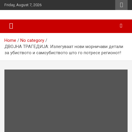
Skip
Friday, August 7, 2026
to
content
News
d7-news.com
Home
No category
ДВОЈНА ТРАГЕДИЈА: Излегуваат нови морничави детали
за убиството и самоубиството што го потресе регионот!