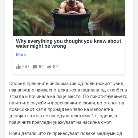
Според првичните информации од полицискиот увид,
најнапред е пријавено дека жена паднала од станбена
зграда и починала на лице место. По пристигнувањето
на итните служби и форензичките екипи, во станот на
повисокиот кат е пронајдено тело на малолетна
девојка за која се наведува дека има 17 години, а
првичните прегледи укажуваат на насилна смрт.
Нови детали што ги пренесуваат повеќе медиуми од