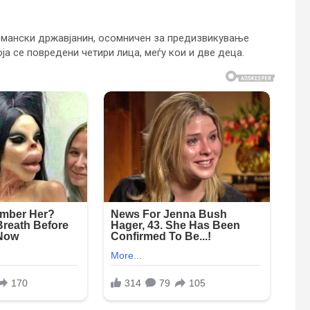
омански државјанин, осомничен за предизвикување
ја се повредени четири лица, меѓу кои и две деца.