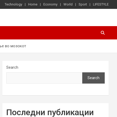
Technology
Home
Economy
World
Sport
LIFESTYLE
ење во мозокот
Search
Search
Последни публикации