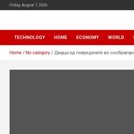
Skip
Friday, August 7, 2026
to
content
News
d7-news.com
TECHNOLOGY
HOME
ECONOMY
WORLD
Home
No category
Двајца од повредените во сообраќајн