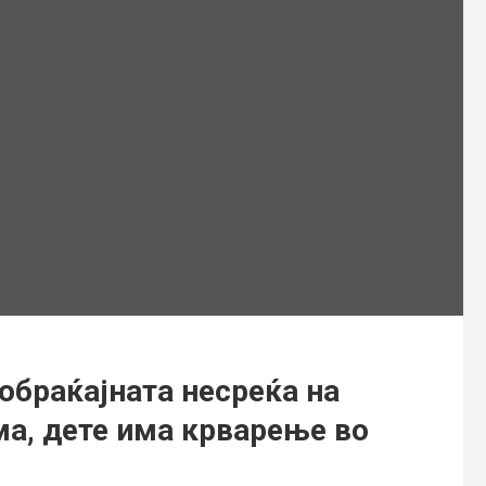
обраќајната несреќа на
ма, дете има крварење во