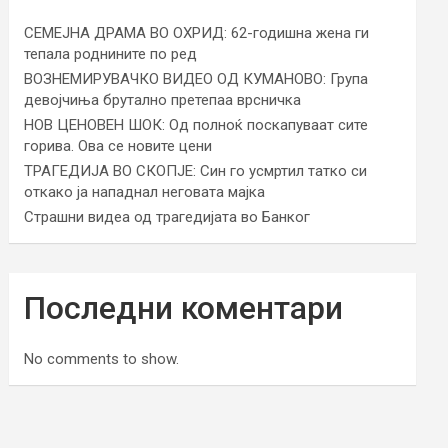
СЕМЕЈНА ДРАМА ВО ОХРИД: 62-годишна жена ги
тепала роднините по ред
ВОЗНЕМИРУВАЧКО ВИДЕО ОД КУМАНОВО: Група
девојчиња брутално претепаа врсничка
НОВ ЦЕНОВЕН ШОК: Од полноќ поскапуваат сите
горива. Ова се новите цени
ТРАГЕДИЈА ВО СКОПЈЕ: Син го усмртил татко си
откако ја нападнал неговата мајка
Страшни видеа од трагедијата во Банког
Последни коментари
No comments to show.