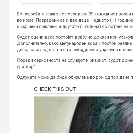
Во несреќата тешко се повредени 39-годишниот возач 
во кома. Повредени се и две деца – едното (11 години
и скршени пршлени, а другото (1 година) со потрес на 
Судот оцени дека постојат доволно докази кои укажув
Дополнително, како меѓународен возач, постои реална 
дело, со оглед на тоа што секојдневно управува возило
Поради сериозноста на случајот и ризикот, судот дон
притвор“.
Одлуката може да биде обжалена во рок од три дена п