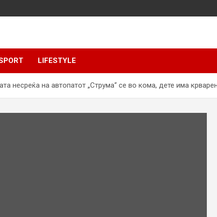
SPORT
LIFESTYLE
ата несреќа на автопатот „Струма“ се во кома, дете има крвар