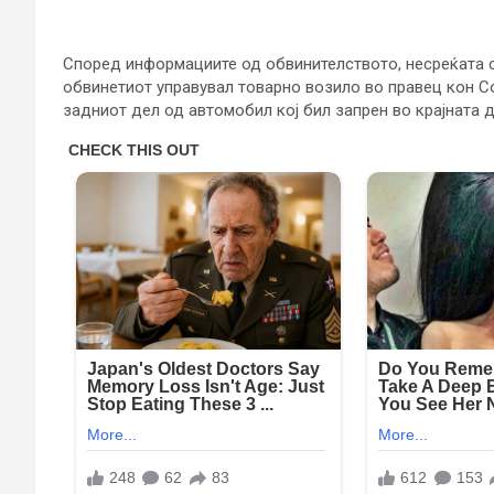
Според информациите од обвинителството, несреќата се
обвинетиот управувал товарно возило во правец кон Со
задниот дел од автомобил кој бил запрен во крајната д