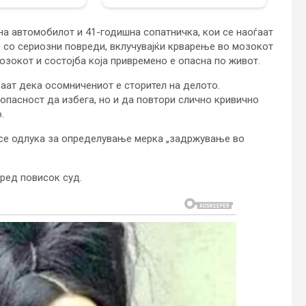
на автомобилот и 41-годишна сопатничка, кои се наоѓаат
) со сериозни повреди, вклучувајќи крварење во мозокот
мозокот и состојба која привремено е опасна по живот.
аат дека осомничениот е сторител на делото.
опасност да избега, но и да повтори слично кривично
.
есе одлука за определување мерка „задржување во
ред повисок суд.