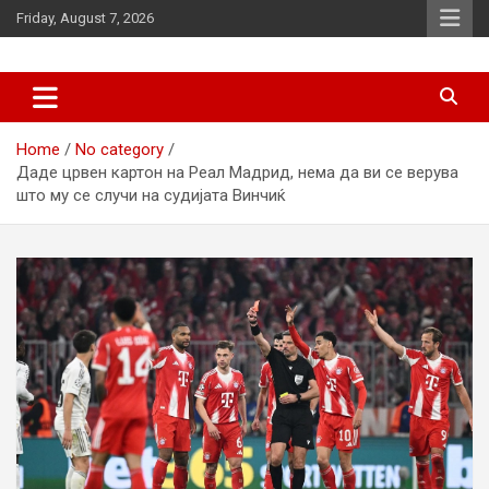
Skip
Friday, August 7, 2026
to
content
News
d7-news.com
Home
No category
Даде црвен картон на Реал Мадрид, нема да ви се верува
што му се случи на судијата Винчиќ