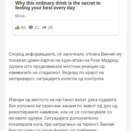
Според информациите, сè започнало откако Винчиќ му
покажал црвен картон на еден играч на Реал Мадрид,
одлука што предизвикала жестоки реакции од
навивачите на стадионот. Веднаш по крајот на
натпреварот, ситуацијата излегла од контрола.
Извори од местото на настанот велат дека судијата
бил изложен на сериозни закани по живот од дел од
револтираните навивачи, кои не се согласувале со
неговите одлуки. Ситуацијата дополнително
ескалирала кога, при напуштање на теренот, Винчиќ
бил погоден со шише фрлено од трибините.