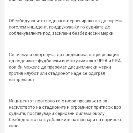
Обезбедувањето веднаш интервенирало за да спречи
поголем инцидент, придружувајќи го судијата до
соблекувалните под засилени безбедносни мерки.
Се очекува овој случај да предизвика остри реакции
од водечките фудбалски институции како UEFA и FIFA,
кои би можеле да преземат дисциплински мерки
против клубот или стадионот каде се одиграл
натпреварот.
Инцидентот повторно го отвора прашањето за
насилството на стадионите и огромниот притисок врз
судиите, поставувајќи сериозни дилеми околу
безбедноста на фудбалските натпревари на
највисоко
ниво.