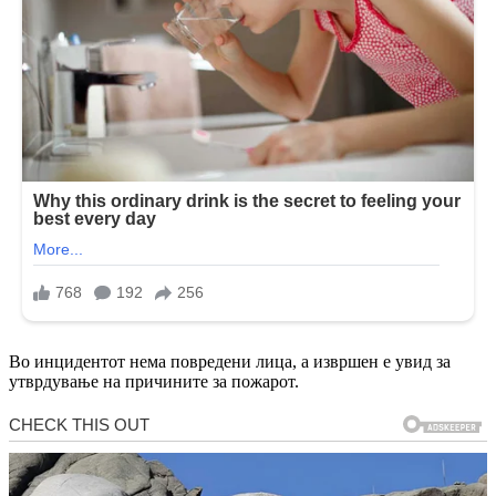
Во инцидентот нема повредени лица, а извршен е увид за
утврдување на причините за пожарот.