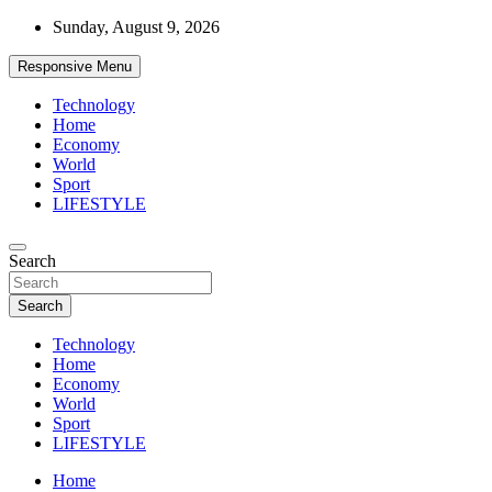
Skip
Sunday, August 9, 2026
to
content
Responsive Menu
Technology
Home
Economy
World
Sport
LIFESTYLE
News
Search
d7-news.com
Search
Technology
Home
Economy
World
Sport
LIFESTYLE
Home