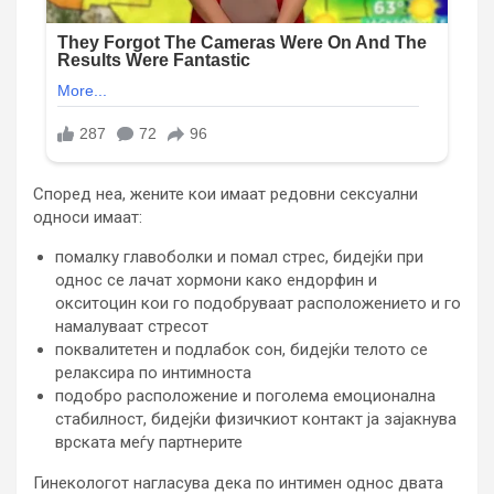
Според неа, жените кои имаат редовни сексуални
односи имаат:
помалку главоболки и помал стрес, бидејќи при
однос се лачат хормони како ендорфин и
окситоцин кои го подобруваат расположението и го
намалуваат стресот
поквалитетен и подлабок сон, бидејќи телото се
релаксира по интимноста
подобро расположение и поголема емоционална
стабилност, бидејќи физичкиот контакт ја зајакнува
врската меѓу партнерите
Гинекологот нагласува дека по интимен однос двата