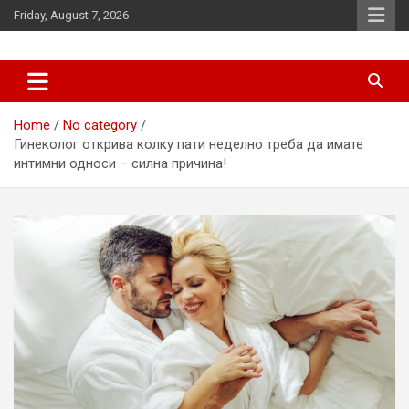
Skip
Friday, August 7, 2026
to
content
News
d7-news.com
Home
No category
Гинеколог открива колку пати неделно треба да имате
интимни односи – силна причина!