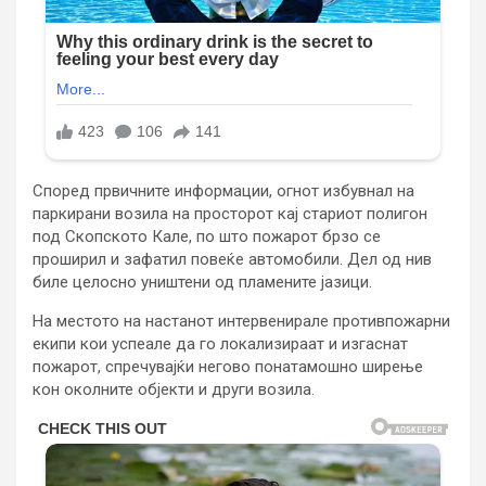
Според првичните информации, огнот избувнал на
паркирани возила на просторот кај стариот полигон
под Скопското Кале, по што пожарот брзо се
проширил и зафатил повеќе автомобили. Дел од нив
биле целосно уништени од пламените јазици.
На местото на настанот интервенирале противпожарни
екипи кои успеале да го локализираат и изгаснат
пожарот, спречувајќи негово понатамошно ширење
кон околните објекти и други возила.