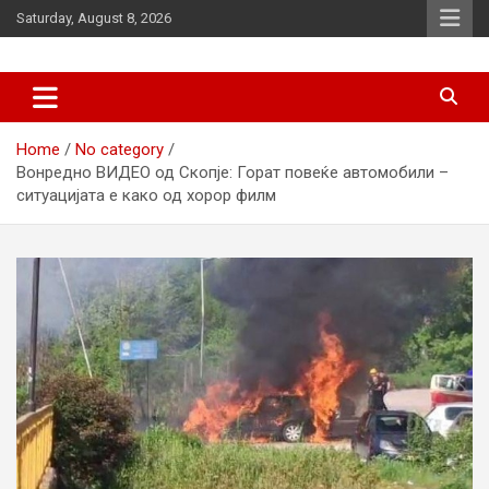
Skip
Saturday, August 8, 2026
to
content
News
d7-news.com
Home
No category
Вонредно ВИДЕО од Скопје: Горат повеќе автомобили –
ситуацијата е како од хорор филм