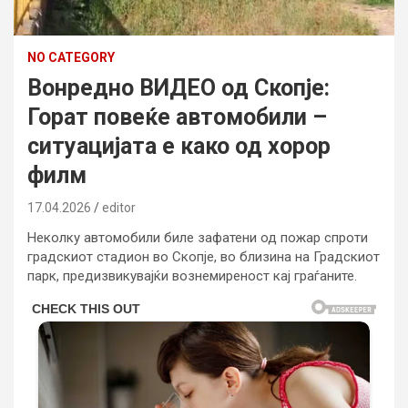
NO CATEGORY
Вонредно ВИДЕО од Скопје:
Горат повеќе автомобили –
ситуацијата е како од хорор
филм
17.04.2026
editor
Неколку автомобили биле зафатени од пожар спроти
градскиот стадион во Скопје, во близина на Градскиот
парк, предизвикувајќи вознемиреност кај граѓаните.