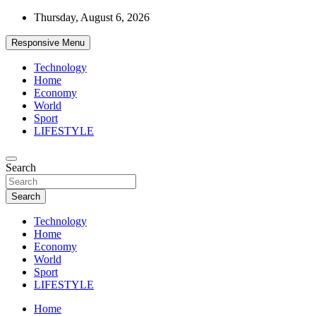
Skip
Thursday, August 6, 2026
to
content
Responsive Menu
Technology
Home
Economy
World
Sport
LIFESTYLE
News
Search
d7-news.com
Search
Technology
Home
Economy
World
Sport
LIFESTYLE
Home