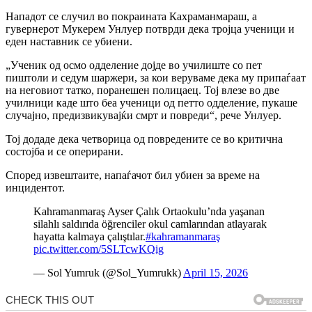
Нападот се случил во покраината Кахраманмараш, а
гувернерот Мукерем Унлуер потврди дека тројца ученици и
еден наставник се убиени.
„Ученик од осмо одделение дојде во училиште со пет
пиштоли и седум шаржери, за кои веруваме дека му припаѓаат
на неговиот татко, поранешен полицаец. Тој влезе во две
училници каде што беа ученици од петто одделение, пукаше
случајно, предизвикувајќи смрт и повреди“, рече Унлуер.
Тој додаде дека четворица од повредените се во критична
состојба и се оперирани.
Според извештаите, напаѓачот бил убиен за време на
инцидентот.
Kahramanmaraş Ayser Çalık Ortaokulu’nda yaşanan
silahlı saldırıda öğrenciler okul camlarından atlayarak
hayatta kalmaya çalıştılar.
#kahramanmaraş
pic.twitter.com/5SLTcwKQig
— Sol Yumruk (@Sol_Yumrukk)
April 15, 2026