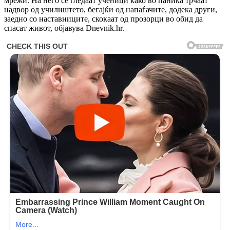
мрежи. На него се гледаат ученици како во паника трчаат
надвор од училиштето, бегајќи од напаѓачите, додека други,
заедно со наставниците, скокаат од прозорци во обид да
спасат живот, објавува Dnevnik.hr.