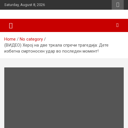
Skip
Saturday, August 8, 2026
to
content
News
d7-news.com
Home
No category
(ВИДЕО) Херој на две тркала спречи трагедија: Дете
избегна смртоносен удар во последен момент!