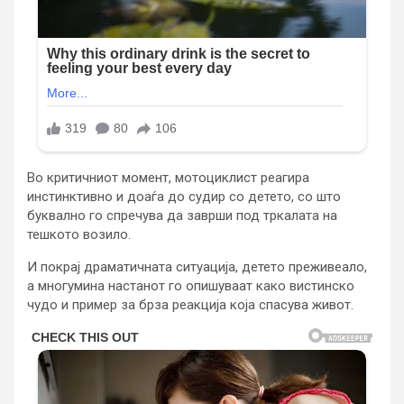
Во критичниот момент, мотоциклист реагира
инстинктивно и доаѓа до судир со детето, со што
буквално го спречува да заврши под тркалата на
тешкото возило.
И покрај драматичната ситуација, детето преживеало,
а многумина настанот го опишуваат како вистинско
чудо и пример за брза реакција која спасува живот.