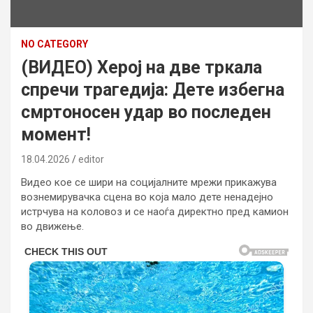
NO CATEGORY
(ВИДЕО) Херој на две тркала
спречи трагедија: Дете избегна
смртоносен удар во последен
момент!
18.04.2026
editor
Видео кое се шири на социјалните мрежи прикажува
вознемирувачка сцена во која мало дете ненадејно
истрчува на коловоз и се наоѓа директно пред камион
во движење.