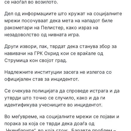
се наоѓал во возилото.
Дел од информациите што кружат на социјалните
мрежи посочуваат дека мета на нападот биле
ракометари на Пелистер, како израз на
незадоволство од нивната игра.
Други извори, пак, тврдат дека станува збор за
навивачи на ГРК Охрид кои се враќале од
Струмица кон својот град.
Надлежните институции засега не излегоа со
официјален став за инцидентот.
Се очекува полицијата да спроведе истрага и да
утврди што точно се случило, како и да ги
идентификува учесниците во инцидентот.
Во меѓувреме, на социјалните мрежи се појави и
порака за која се тврди дека доаѓа од
„Чкембарите“, во која стои: „Баравте проблем –