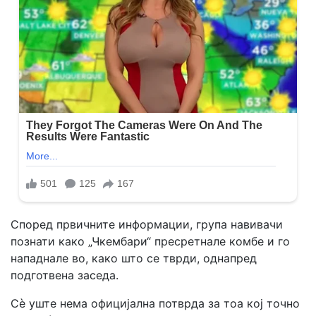
Според првичните информации, група навивачи
познати како „Чкембари“ пресретнале комбе и го
нападнале во, како што се тврди, однапред
подготвена заседа.
Сè уште нема официјална потврда за тоа кој точно