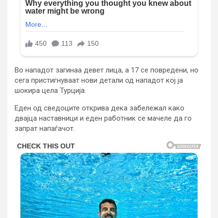
Во нападот загинаа девет лица, а 17 се повредени, но
сега пристигнуваат нови детали од нападот кој ја
шокира цела Турција.
Еден од сведоците открива дека забележал како
двајца наставници и еден работник се мачеле да го
запрат напаѓачот.