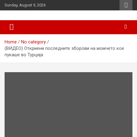
Skip
Sunday, August 9, 2026
to
content
News
d7-news.com
Home
No category
(ВИДЕО) Откриени последните зборови на момчето кое
пукаше во Турција