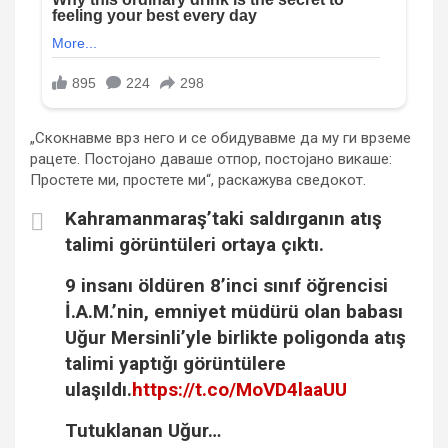
„Скокнавме врз него и се обидувавме да му ги врземе
рацете. Постојано даваше отпор, постојано викаше:
Простете ми, простете ми“, раскажува сведокот.
Kahramanmaraş’taki saldırganın atış
talimi görüntüleri ortaya çıktı.
9 insanı öldüren 8’inci sınıf öğrencisi
İ.A.M.’nin, emniyet müdürü olan babası
Uğur Mersinli’yle birlikte poligonda atış
talimi yaptığı görüntülere
ulaşıldı.
https://t.co/MoVD4laaUU
Tutuklanan Uğur…