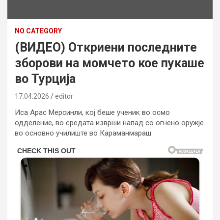
NO CATEGORY
(ВИДЕО) Откриени последните
зборови на момчето кое пукаше
во Турција
17.04.2026
editor
Иса Арас Мерсинли, кој беше ученик во осмо
одделение, во средата изврши напад со огнено оружје
во основно училиште во Караманмараш.