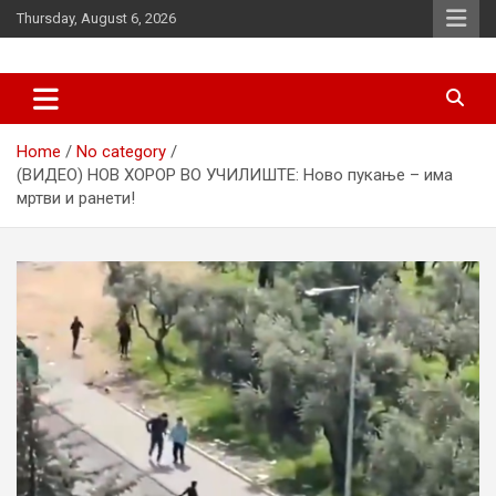
Skip
Thursday, August 6, 2026
to
content
News
d7-news.com
Home
No category
(ВИДЕО) НОВ ХОРОР ВО УЧИЛИШТЕ: Ново пукање – има
мртви и ранети!