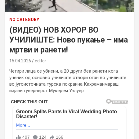
NO CATEGORY
(ВИДЕО) НОВ ХОРОР ВО
УЧИЛИШТЕ: Ново пукање – има
мртви и ранети!
15.04.2026
editor
Четири лица се убиени, а 20 други беа ранети кога
ученик од основно училиште отвори оган во училиште
во југоисточната турска покраина Кахраманмараш,
изјави гувернерот Мукерем Унлуер.