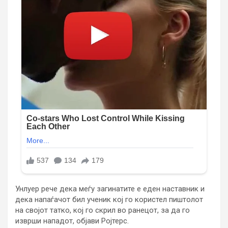
Унлуер рече дека меѓу загинатите е еден наставник и
дека напаѓачот бил ученик кој го користел пиштолот
на својот татко, кој го скрил во ранецот, за да го
изврши нападот, објави Ројтерс.