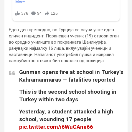
Еден ден претходно, во Турција се случи уште еден
сличен инцидент. Поранешен ученик (19) отвори оган
во средно училиште во покраината Шанлиурфа,
ранувајќи најмалку 16 лица, вклучувајќи ученици и
наставници. Напаѓачот употребил пушка и извршил
самоубиство откако бил опколен од полиција.
Gunman opens fire at school in Turkey’s
Kahramanmaras — fatalities reported
This is the second school shooting in
Turkey within two days
Yesterday, a student attacked a high
school, wounding 17 people
pic.twitter.com/i6WuCAne66