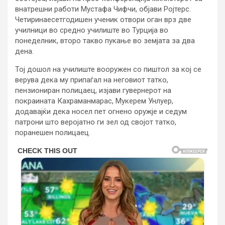
внатрешни работи Мустафа Чифчи, објави Ројтерс.
Четиринаесетгодишен ученик отвори оган врз две
училници во средно училиште во Турција во
понеделник, второ такво пукање во земјата за два
дена.
Тој дошол на училиште вооружен со пиштол за кој се
верува дека му припаѓал на неговиот татко,
пензиониран полицаец, изјави гувернерот на
покраината Кахраманмарас, Мукерем Унлуер,
додавајќи дека носел пет огнено оружје и седум
патрони што веројатно ги зел од својот татко,
поранешен полицаец.