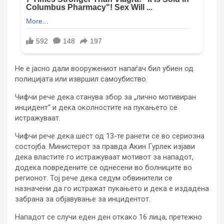
Не е јасно дали вооружениот напаѓач бил убиен од
полицијата или извршил самоубиство.
Чифчи рече дека станува збор за „лично мотивиран
инцидент“ и дека околностите на пукањето се
истражуваат.
Чифчи рече дека шест од 13-те ранети се во сериозна
состојба. Министерот за правда Акин Гурлек изјави
дека властите го истражуваат мотивот за нападот,
додека повредените се однесени во болниците во
регионот. Тој рече дека седум обвинители се
назначени да го истражат пукањето и дека е издадена
забрана за објавување за инцидентот.
Нападот се случи еден ден откако 16 лица, претежно