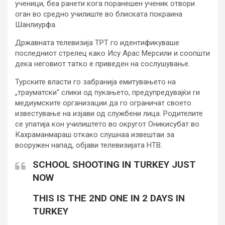
ученици, беа ранети кога поранешен ученик отвори
оган во средно училиште во блиската покраина
Шанлиурфа.
Државната телевизија ТРТ го идентификуваше
последниот стрелец како Ису Арас Мерсили и соопшти
дека неговиот татко е приведен на сослушување.
Турските власти го забранија емитувањето на
„трауматски“ слики од пукањето, предупредувајќи ги
медиумските организации да го ограничат своето
известување на изјави од службени лица. Родителите
се упатија кон училиштето во округот Оникисубат во
Кахраманмараш откако слушнаа извештаи за
вооружен напад, објави телевизијата НТВ.
SCHOOL SHOOTING IN TURKEY JUST
NOW
THIS IS THE 2ND ONE IN 2 DAYS IN
TURKEY