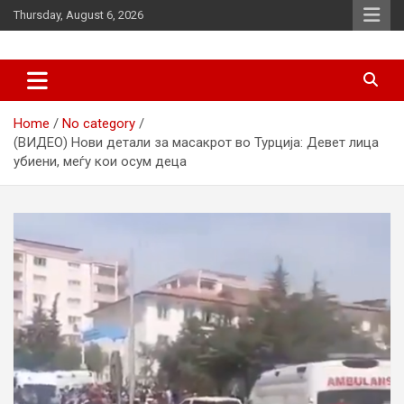
Skip
Thursday, August 6, 2026
to
content
News
d7-news.com
Home
No category
(ВИДЕО) Нови детали за масакрот во Турција: Девет лица
убиени, меѓу кои осум деца