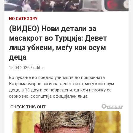
NO CATEGORY
(ВИДЕО) Нови детали за
масакрот во Турција: Девет
лица убиени, меѓу кои осум
деца
15.04.2026
editor
Во пукање во средно училиште во покраината
Кахраманмарас загинаа девет лица, меѓу кои осум
деца, а 13 други се повредени, од кои неколку се
сериозно, соопштија официјални лица.