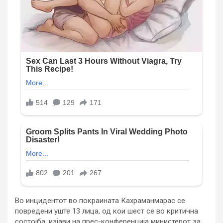
Во инцидентот во покраината Кахраманмарас се
повредени уште 13 лица, од кои шест се во критична
состојба, изјави на прес-конференција министерот за