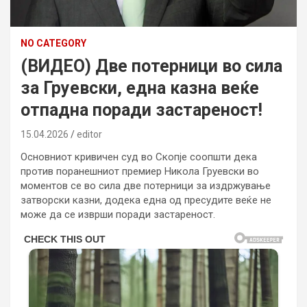
NO CATEGORY
(ВИДЕО) Две потерници во сила
за Груевски, една казна веќе
отпадна поради застареност!
15.04.2026
editor
Основниот кривичен суд во Скопје соопшти дека
против поранешниот премиер Никола Груевски во
моментов се во сила две потерници за издржување
затворски казни, додека една од пресудите веќе не
може да се изврши поради застареност.