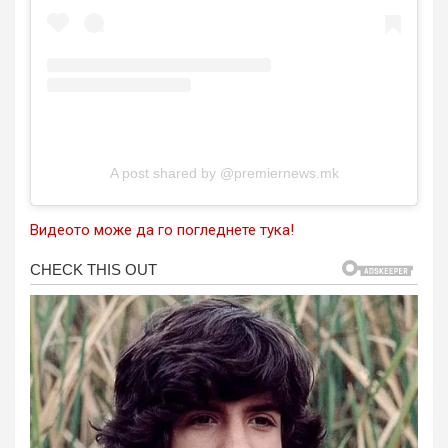
A post shared by @premiernews.mk
Видеото може да го погледнете тука!