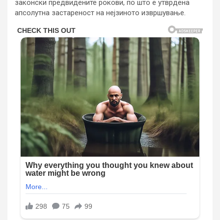
законски предвидените рокови, по што е утврдена
апсолутна застареност на нејзиното извршување.