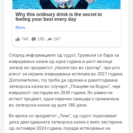
Според информациите од судот, Груевски се бара за
извршување казна од една година и шест месеци
затвор во предметот „Насилство во Центар“, при што
рокот за нејзино извршување истекува во 2027 година.
Дополнително, тој треба да одлежи и деветгодишна
затворска казна во случајот „Плацеви на Водно“, чија
извршност застарува во 2043 година. Во рамки на
истиот предмет, една парична санкција е преиначена
во затворска казна од уште 180 дена.
Во врска со предметот „Тенк“, од судот појаснуваат
дека двегодишната затворска казна е веќе застарена
од октомври 2024 година, поради истекување на