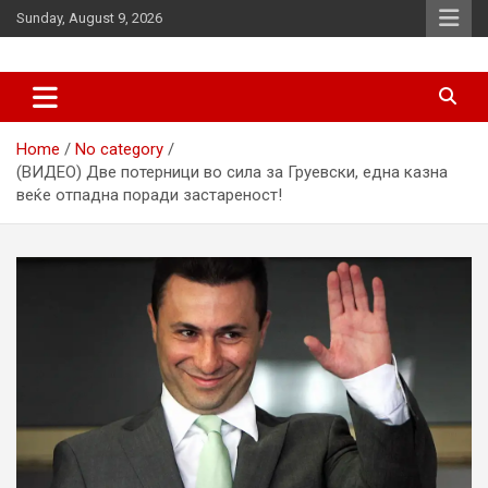
Skip
Sunday, August 9, 2026
to
content
News
d7-news.com
Home
No category
(ВИДЕО) Две потерници во сила за Груевски, една казна
веќе отпадна поради застареност!