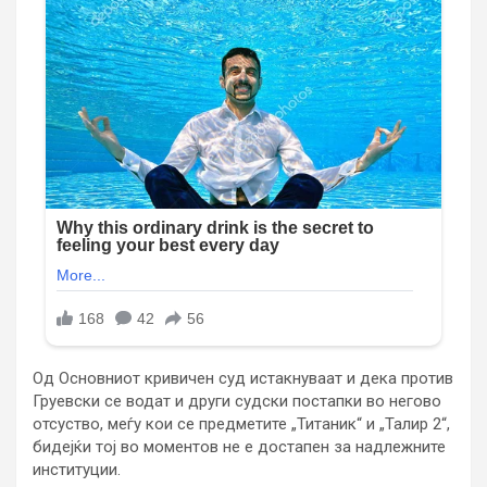
Од Основниот кривичен суд истакнуваат и дека против
Груевски се водат и други судски постапки во негово
отсуство, меѓу кои се предметите „Титаник“ и „Талир 2“,
бидејќи тој во моментов не е достапен за надлежните
институции.