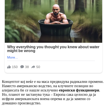
Концептот кој веќе е на маса предвидува радикални промени.
Наместо американско водство, на клучните позиции во
алијансата би се нашле исклучиво
европски функционери
.
Но, планот не застанува тука – Европа сака целосно да ја
исфрли американската воена опрема и да ја замени со
домашно производство.