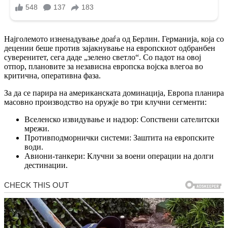
Најголемото изненадување доаѓа од Берлин. Германија, која со
децении беше против зајакнување на европскиот одбранбен
суверенитет, сега даде „зелено светло“. Со падот на овој
отпор, плановите за независна европска војска влегоа во
критична, оперативна фаза.
За да се парира на американската доминација, Европа планира
масовно производство на оружје во три клучни сегменти:
Вселенско извидување и надзор: Сопствени сателитски
мрежи.
Противподморнички системи: Заштита на европските
води.
Авиони-танкери: Клучни за воени операции на долги
дестинации.