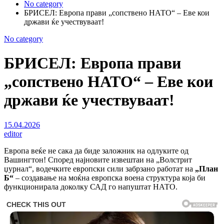
No category
БРИСЕЛ: Европа прави „сопствено НАТО“ – Еве кои
држави ќе учествуваат!
No category
БРИСЕЛ: Европа прави
„сопствено НАТО“ – Еве кои
држави ќе учествуваат!
15.04.2026
editor
Европа веќе не сака да биде заложник на одлуките од
Вашингтон! Според најновите извештаи на „Волстрит
џурнал“, водечките европски сили забрзано работат на
„План
Б“
– создавање на моќна европска воена структура која би
функционирала доколку САД го напуштат НАТО.