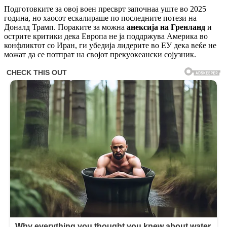
Подготовките за овој воен пресврт започнаа уште во 2025
година, но хаосот ескалираше по последните потези на
Доналд Трамп. Пораките за можна
анексија на Гренланд
и
острите критики дека Европа не ја поддржува Америка во
конфликтот со Иран, ги убедија лидерите во ЕУ дека веќе не
можат да се потпрат на својот прекуокеански сојузник.