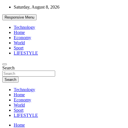
Skip
Saturday, August 8, 2026
to
content
Responsive Menu
Technology
Home
Economy
World
Sport
LIFESTYLE
News
Search
d7-news.com
Search
Technology
Home
Economy
World
Sport
LIFESTYLE
Home