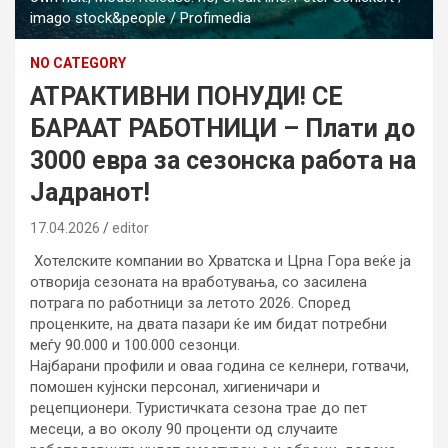
imago stock&people / Profimedia
NO CATEGORY
АТРАКТИВНИ ПОНУДИ! СЕ
БАРААТ РАБОТНИЦИ – Плати до
3000 евра за сезонска работа на
Јадранот!
17.04.2026
editor
Хотелските компании во Хрватска и Црна Гора веќе ја
отворија сезоната на вработувања, со засилена
потрага по работници за летото 2026. Според
проценките, на двaтa пазари ќе им бидат потребни
меѓу 90.000 и 100.000 сезонци.
Најбарани профили и оваа година се келнери, готвачи,
помошен кујнски персонал, хигиеничари и
рецепционери. Туристичката сезона трае до пет
месеци, а во околу 90 проценти од случаите