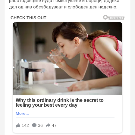
работодавците нудат сместување и оброци, додека
дел од нив обезбедуваат и слободен ден неделно.