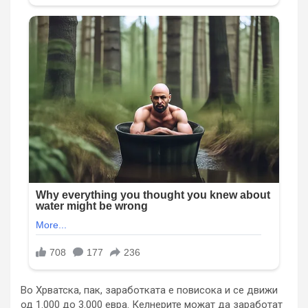
Во Хрватска, пак, заработката е повисока и се движи
од 1.000 до 3.000 евра. Келнерите можат да заработат