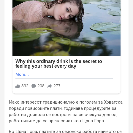
Иако интересот традиционално е поголем за Хрватска
поради повисоките плати, годинава процедурите за
работни дозволи се построги, па се очекува дел од
работниците да се пренасочат кон Црна Гора.
Во Црна Гора, платите за сезонска работа најчесто се