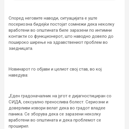
Според неговите наводи, ситуацијата е уште
посериозна бидејќи постојат сомнежи дека неколку
вработени во општината биле заразени по интимни
контакти со функционерот, што наводно довело до
пошироко ширење на здравствениот проблем во
заедницата.
Новинарот го објави и целиот свој став, во кој
наведува:
„Еден градоначалник на југот е дијагностициран со
СИДА, сексуално пренослива болест. Сериозни и
доверливи извори велат дека во градот владее
паника. Се зборува дека се заразени неколку
вработени во општината и дека проблемот се
проширил.