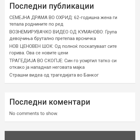
Последни публикации
СЕМЕЈНА ДРАМА ВО ОХРИД: 62-годишна жена ги
тепала роднините по ред
ВОЗНЕМИРУВАЧКО ВИДЕО ОД КУМАНОВО: Група
девојчиња брутално претепаа врсничка
НОВ ЦЕНОВЕН ШОК: Од полноќ поскапуваат сите
горива. Ова се новите цени
ТРАГЕДИЈА ВО СКОПЈЕ: Син го усмртил татко си
откако ја нападнал неговата мајка
Страшни видеа од трагедијата во Банког
Последни коментари
No comments to show.