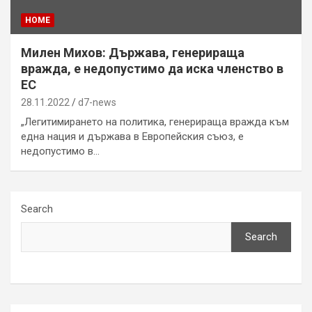
HOME
Милен Михов: Държава, генерираща
вражда, е недопустимо да иска членство в
ЕС
28.11.2022
d7-news
„Легитимирането на политика, генерираща вражда към
една нация и държава в Европейския съюз, е
недопустимо в…
Search
Search