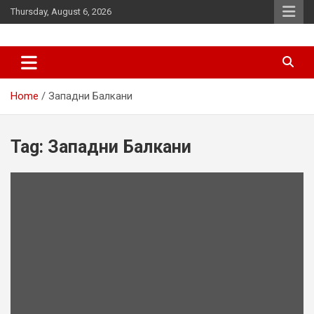
Skip
Thursday, August 6, 2026
to
content
News
d7-news.com
Home
Западни Балкани
Tag:
Западни Балкани