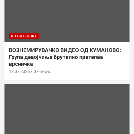
NO CATEGORY
ВОЗНЕМИРУВАЧКО ВИДЕО ОД КУМАНОВО:
Група девојчиња брутално претепаа
врсничка
13.07.2026
d7-news