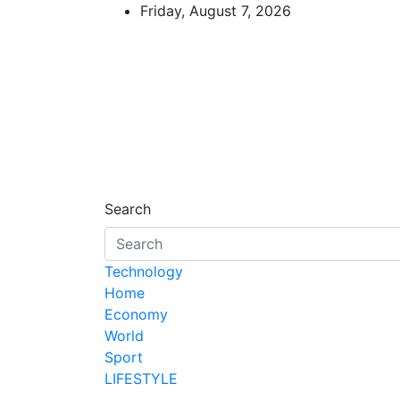
Skip
Friday, August 7, 2026
to
content
d7-news.com
News
Search
Technology
Home
Economy
World
Sport
LIFESTYLE