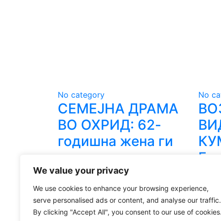
No category
No ca
СЕМЕЈНА ДРАМА
ВО
ВО ОХРИД: 62-
ВИ
годишна жена ги
КУ
тепала роднините
Гр
We value your privacy
по ред
бр
пр
We use cookies to enhance your browsing experience,
13.07.2026
serve personalised ads or content, and analyse our traffic.
вр
d7-news
By clicking "Accept All", you consent to our use of cookies