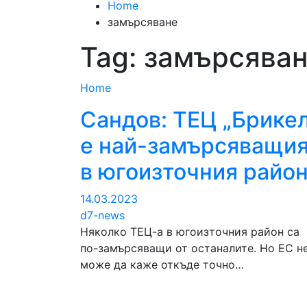
Home
замърсяване
Tag:
замърсява
Home
Сандов: ТЕЦ „Брикел
е най-замърсяващи
в югоизточния райо
14.03.2023
d7-news
Няколко ТЕЦ-а в югоизточния район са
по-замърсяващи от останалите. Но ЕС н
може да каже откъде точно…