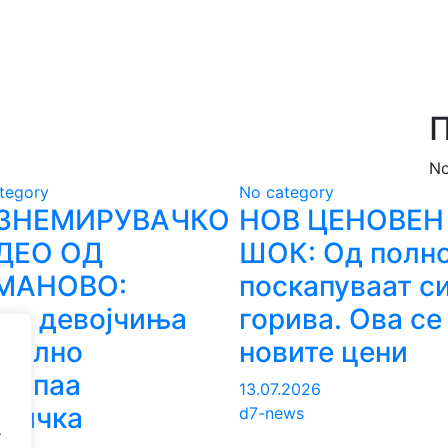
П
No
tegory
No category
ЗНЕМИРУВАЧКО
НОВ ЦЕНОВЕН
ДЕО ОД
ШОК: Од полн
МАНОВО:
поскапуваат с
упа девојчиња
горива. Ова се
утално
новите цени
етепаа
13.07.2026
сничка
d7-news
.