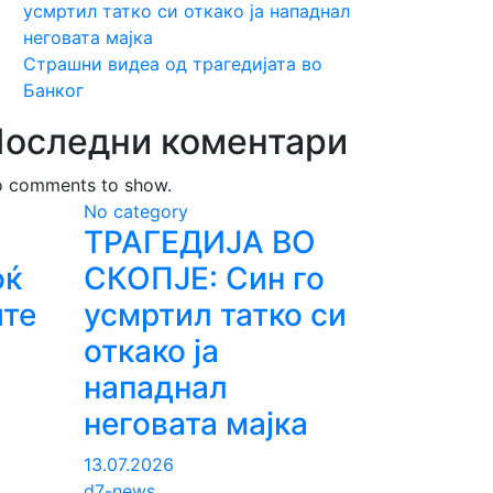
усмртил татко си откако ја нападнал
неговата мајка
Страшни видеа од трагедијата во
Банког
оследни коментари
 comments to show.
No category
ТРАГЕДИЈА ВО
оќ
СКОПЈЕ: Син го
ите
усмртил татко си
откако ја
нападнал
неговата мајка
13.07.2026
d7-news