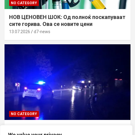
NO CATEGORY
НОВ ЦЕНОВЕН ШОК: Од полноќ поскапуваат
сите горива. Ова се новите цени
13.07.2026
d7-news
NO CATEGORY
ТРАГЕДИЈА ВО СКОПЈЕ: Син го усмртил
татко си откако ја нападнал неговата мајка
We value your privacy