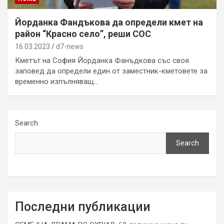
Йорданка Фандъкова да определи кмет на
район “Красно село”, реши СОС
16.03.2023
d7-news
Кметът на София Йорданка Фанъдкова със своя
заповед да определи един от заместник-кметовете за
временно изпълняващ…
Search
Search
Последни публикации