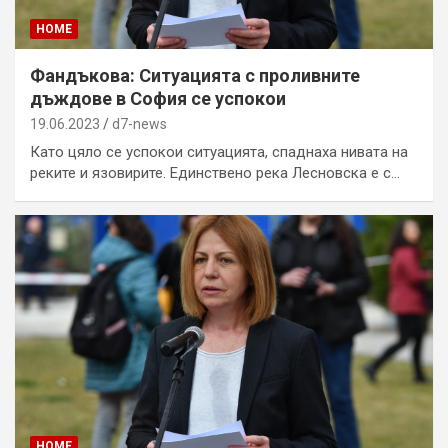
HOME
Фандъкова: Ситуацията с проливните
дъждове в София се успокои
19.06.2023
d7-news
Като цяло се успокои ситуацията, спаднаха нивата на
реките и язовирите. Единствено река Лесновска е с…
HOME