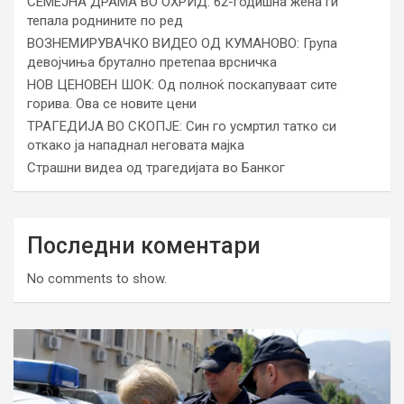
СЕМЕЈНА ДРАМА ВО ОХРИД: 62-годишна жена ги
тепала роднините по ред
ВОЗНЕМИРУВАЧКО ВИДЕО ОД КУМАНОВО: Група
девојчиња брутално претепаа врсничка
НОВ ЦЕНОВЕН ШОК: Од полноќ поскапуваат сите
горива. Ова се новите цени
ТРАГЕДИЈА ВО СКОПЈЕ: Син го усмртил татко си
откако ја нападнал неговата мајка
Страшни видеа од трагедијата во Банког
Последни коментари
No comments to show.