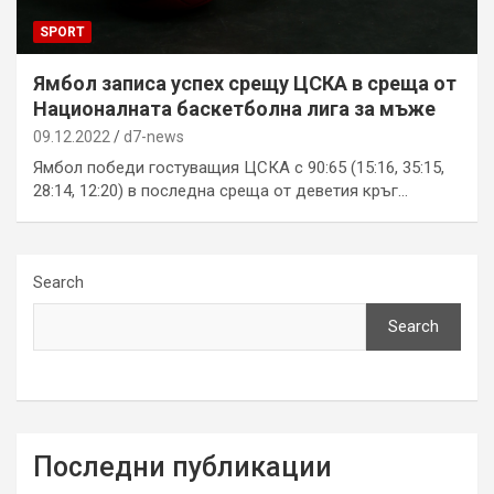
SPORT
Ямбол записа успех срещу ЦСКА в среща от
Националната баскетболна лига за мъже
09.12.2022
d7-news
Ямбол победи гостуващия ЦСКА с 90:65 (15:16, 35:15,
28:14, 12:20) в последна среща от деветия кръг…
Search
Search
Последни публикации