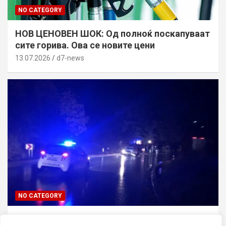
NO CATEGORY
НОВ ЦЕНОВЕН ШОК: Од полноќ поскапуваат
сите горива. Ова се новите цени
13.07.2026
d7-news
NO CATEGORY
ТРАГЕДИЈА ВО СКОПЈЕ: Син го усмртил