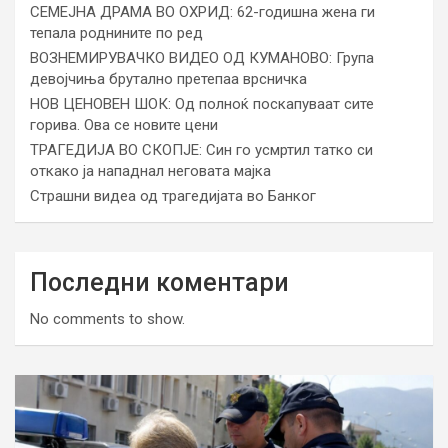
СЕМЕЈНА ДРАМА ВО ОХРИД: 62-годишна жена ги
тепала роднините по ред
ВОЗНЕМИРУВАЧКО ВИДЕО ОД КУМАНОВО: Група
девојчиња брутално претепаа врсничка
НОВ ЦЕНОВЕН ШОК: Од полноќ поскапуваат сите
горива. Ова се новите цени
ТРАГЕДИЈА ВО СКОПЈЕ: Син го усмртил татко си
откако ја нападнал неговата мајка
Страшни видеа од трагедијата во Банког
Последни коментари
No comments to show.