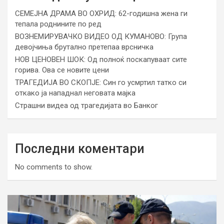
СЕМЕЈНА ДРАМА ВО ОХРИД: 62-годишна жена ги
тепала роднините по ред
ВОЗНЕМИРУВАЧКО ВИДЕО ОД КУМАНОВО: Група
девојчиња брутално претепаа врсничка
НОВ ЦЕНОВЕН ШОК: Од полноќ поскапуваат сите
горива. Ова се новите цени
ТРАГЕДИЈА ВО СКОПЈЕ: Син го усмртил татко си
откако ја нападнал неговата мајка
Страшни видеа од трагедијата во Банког
Последни коментари
No comments to show.