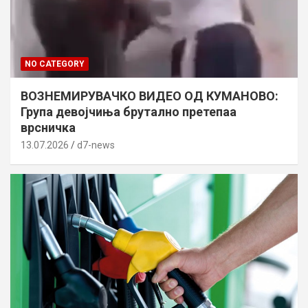
NO CATEGORY
ВОЗНЕМИРУВАЧКО ВИДЕО ОД КУМАНОВО:
Група девојчиња брутално претепаа
врсничка
13.07.2026
d7-news