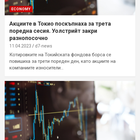
ECONOMY
Акциите в Токио поскъпнаха за трета
поредна сесия. Уолстрийт закри
разнопосочно
11.04.2023
d7-news
Котировките на Токийската фондова борса се
повишиха за трети пореден ден, като акциите на
компаниите износители…