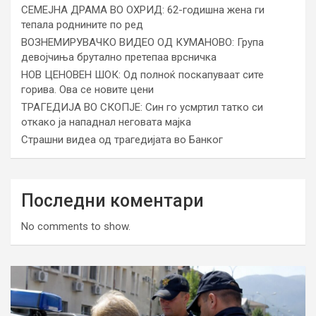
СЕМЕЈНА ДРАМА ВО ОХРИД: 62-годишна жена ги
тепала роднините по ред
ВОЗНЕМИРУВАЧКО ВИДЕО ОД КУМАНОВО: Група
девојчиња брутално претепаа врсничка
НОВ ЦЕНОВЕН ШОК: Од полноќ поскапуваат сите
горива. Ова се новите цени
ТРАГЕДИЈА ВО СКОПЈЕ: Син го усмртил татко си
откако ја нападнал неговата мајка
Страшни видеа од трагедијата во Банког
Последни коментари
No comments to show.