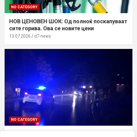
NO CATEGORY
НОВ ЦЕНОВЕН ШОК: Од полноќ поскапуваат
сите горива. Ова се новите цени
13.07.2026
d7-news
NO CATEGORY
ТРАГЕДИЈА ВО СКОПЈЕ: Син го усмртил