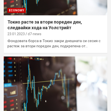
ECONOMY
Токио расте за втори пореден ден,
следвайки хода на Уолстрийт
23.01.2023
d7-news
Фондовата борса в Токио закри днешната си сесия с
растеж за втори пореден ден, подкрепена от…