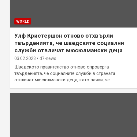
WORLD
Улф Кристершон отново отхвърли
твърденията, че шведските социални
служби отвличат мюсюлмански деца
03.02.2023
d7-news
Шведското правителство отново опроверга
твърденията, че социалните служби в страната
отвличат мюсюлмански деца, като заяви, че…