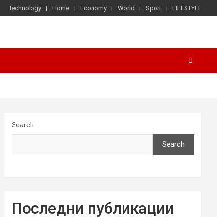
Technology
Home
Economy
World
Sport
LIFESTYLE
Search
Search
Последни публикации