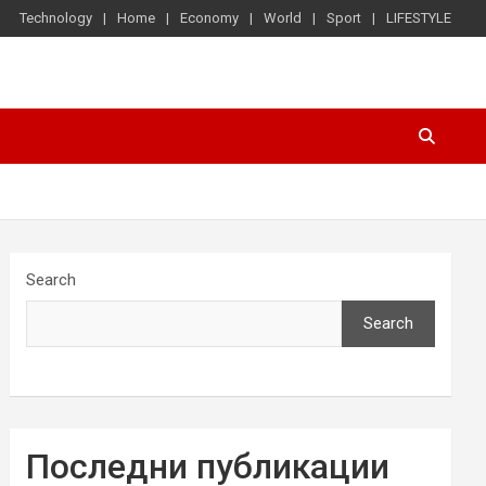
Technology
Home
Economy
World
Sport
LIFESTYLE
Search
Search
Последни публикации