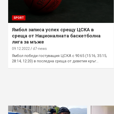
SPORT
Ямбол записа успех срещу ЦСКА в
среща от Националната баскетболна
лига за мъже
09.12.2022
d7-news
Ямбол победи гостуващия ЦСКА с 90:65 (15:16, 35:15,
28:14, 12:20) в последна среща от деветия кръг…