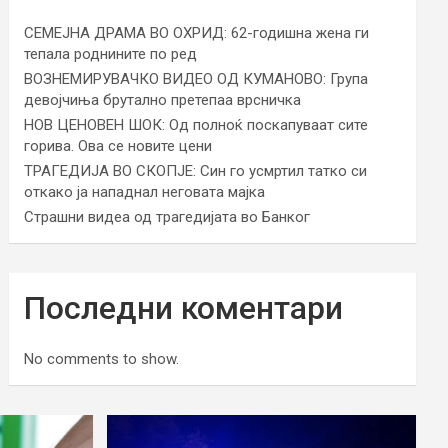
СЕМЕЈНА ДРАМА ВО ОХРИД: 62-годишна жена ги
тепала роднините по ред
ВОЗНЕМИРУВАЧКО ВИДЕО ОД КУМАНОВО: Група
девојчиња брутално претепаа врсничка
НОВ ЦЕНОВЕН ШОК: Од полноќ поскапуваат сите
горива. Ова се новите цени
ТРАГЕДИЈА ВО СКОПЈЕ: Син го усмртил татко си
откако ја нападнал неговата мајка
Страшни видеа од трагедијата во Банког
Последни коментари
No comments to show.