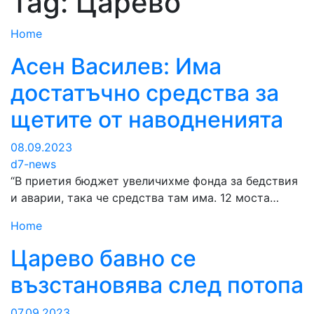
Tag:
Царево
Home
Асен Василев: Има
достатъчно средства за
щетите от наводненията
08.09.2023
d7-news
“В приетия бюджет увеличихме фонда за бедствия
и аварии, така че средства там има. 12 моста…
Home
Царево бавно се
възстановява след потопа
07.09.2023