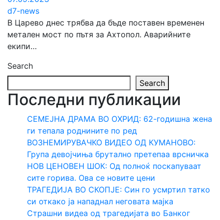
d7-news
В Царево днес трябва да бъде поставен временен
метален мост по пътя за Ахтопол. Аварийните
екипи…
Search
Search
Последни публикации
СЕМЕЈНА ДРАМА ВО ОХРИД: 62-годишна жена
ги тепала роднините по ред
ВОЗНЕМИРУВАЧКО ВИДЕО ОД КУМАНОВО:
Група девојчиња брутално претепаа врсничка
НОВ ЦЕНОВЕН ШОК: Од полноќ поскапуваат
сите горива. Ова се новите цени
ТРАГЕДИЈА ВО СКОПЈЕ: Син го усмртил татко
си откако ја нападнал неговата мајка
Страшни видеа од трагедијата во Банког