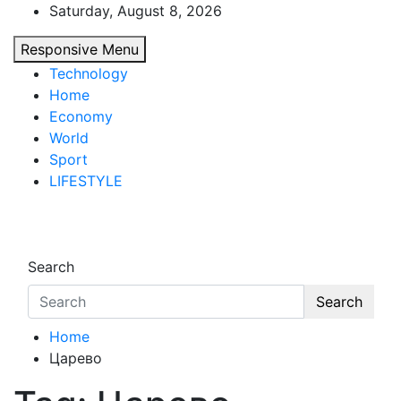
Skip
Saturday, August 8, 2026
to
Responsive Menu
content
Technology
Home
Economy
World
Sport
LIFESTYLE
d7-news.com
News
Search
Search
Home
Царево