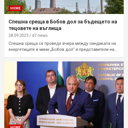
HOME
Спешна среща в Бобов дол за бъдещето на
тецовете на въглища
28.09.2023
d7-news
Спешна среща се проведе вчера между синдиката на
енергетиците в мини „Бобов дол“ и представители на…
HOME