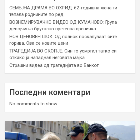
СЕМЕЈНА ДРАМА ВО ОХРИД: 62-годишна жена ги
тепала роднините по ред
ВОЗНЕМИРУВАЧКО ВИДЕО ОД КУМАНОВО: Група
девојчиња брутално претепаа врсничка
НОВ ЦЕНОВЕН ШОК: Од полноќ поскапуваат сите
горива. Ова се новите цени
ТРАГЕДИЈА ВО СКОПЈЕ: Син го усмртил татко си
откако ја нападнал неговата мајка
Страшни видеа од трагедијата во Банког
Последни коментари
No comments to show.