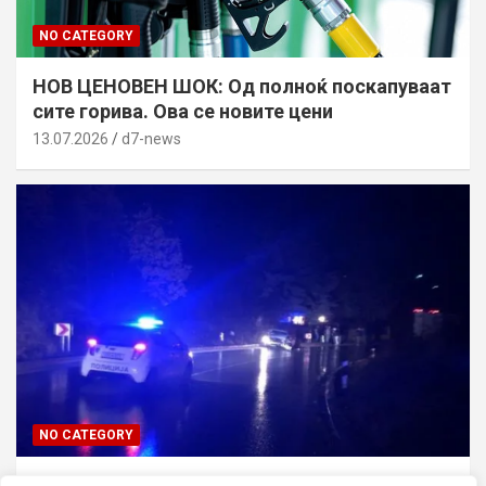
NO CATEGORY
НОВ ЦЕНОВЕН ШОК: Од полноќ поскапуваат
сите горива. Ова се новите цени
13.07.2026
d7-news
NO CATEGORY
ТРАГЕДИЈА ВО СКОПЈЕ: Син го усмртил