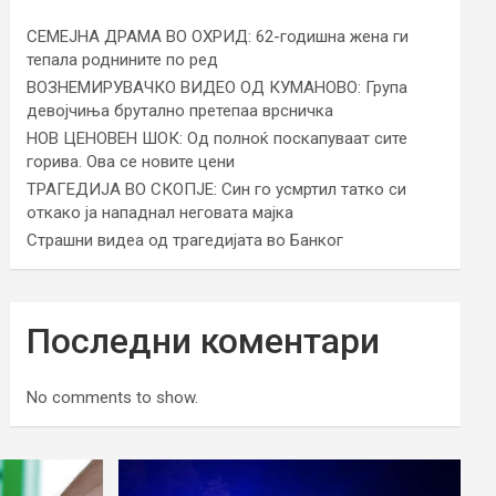
СЕМЕЈНА ДРАМА ВО ОХРИД: 62-годишна жена ги
тепала роднините по ред
ВОЗНЕМИРУВАЧКО ВИДЕО ОД КУМАНОВО: Група
девојчиња брутално претепаа врсничка
НОВ ЦЕНОВЕН ШОК: Од полноќ поскапуваат сите
горива. Ова се новите цени
ТРАГЕДИЈА ВО СКОПЈЕ: Син го усмртил татко си
откако ја нападнал неговата мајка
Страшни видеа од трагедијата во Банког
Последни коментари
No comments to show.