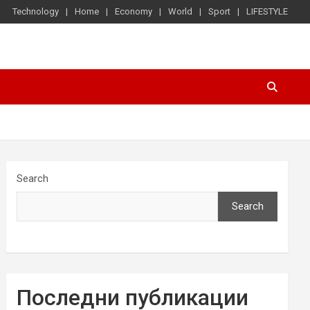
Technology
Home
Economy
World
Sport
LIFESTYLE
Search
Search
Последни публикации