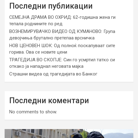
Последни публикации
СЕМЕЈНА ДРАМА ВО ОХРИД: 62-годишна жена ги
тепала роднините по ред
ВОЗНЕМИРУВАЧКО ВИДЕО ОД КУМАНОВО: Група
девојчиња брутално претепаа врсничка
НОВ ЦЕНОВЕН ШОК: Од полноќ поскапуваат сите
горива. Ова се новите цени
ТРАГЕДИЈА ВО СКОПЈЕ: Син го усмртил татко си
откако ја нападнал неговата мајка
Страшни видеа од трагедијата во Банког
Последни коментари
No comments to show.