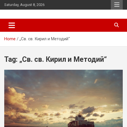
Skip
Saturday, August 8, 2026
to
content
News
d7-news.com
Home
„Св. св. Кирил и Методий“
Tag:
„Св. св. Кирил и Методий“