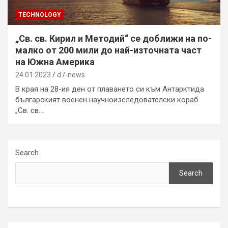
TECHNOLOGY
„Св. св. Кирил и Методий“ се доближи на по-
малко от 200 мили до най-източната част
на Южна Америка
24.01.2023
d7-news
В края на 28-ия ден от плаването си към Антарктида
българският военен научноизследователски кораб
„Св. св.…
Search
Search