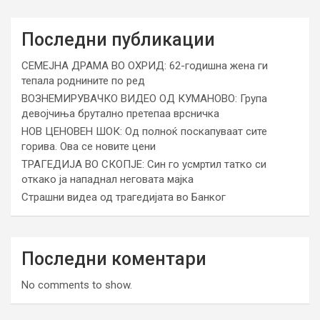
Последни публикации
СЕМЕЈНА ДРАМА ВО ОХРИД: 62-годишна жена ги
тепала роднините по ред
ВОЗНЕМИРУВАЧКО ВИДЕО ОД КУМАНОВО: Група
девојчиња брутално претепаа врсничка
НОВ ЦЕНОВЕН ШОК: Од полноќ поскапуваат сите
горива. Ова се новите цени
ТРАГЕДИЈА ВО СКОПЈЕ: Син го усмртил татко си
откако ја нападнал неговата мајка
Страшни видеа од трагедијата во Банког
Последни коментари
No comments to show.