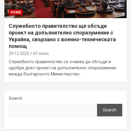
HOME
Служебното правителство ще обсъди
проект на допълнително споразумение с
Украйна, свързано с военно-техническата
помощ
29.12.2022
d7-news
Служебното правителство се очаква да обсъди и
одобри днес проект на допълнително споразумение
между българското Министерство…
Search
Search