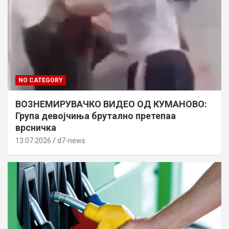
NO CATEGORY
ВОЗНЕМИРУВАЧКО ВИДЕО ОД КУМАНОВО:
Група девојчиња брутално претепаа
врсничка
13.07.2026
d7-news