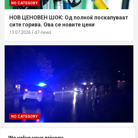
NO CATEGORY
НОВ ЦЕНОВЕН ШОК: Од полноќ поскапуваат
сите горива. Ова се новите цени
13.07.2026
d7-news
NO CATEGORY
ТРАГЕДИЈА ВО СКОПЈЕ: Син го усмртил
татко си откако ја нападнал неговата мајка
We value your privacy