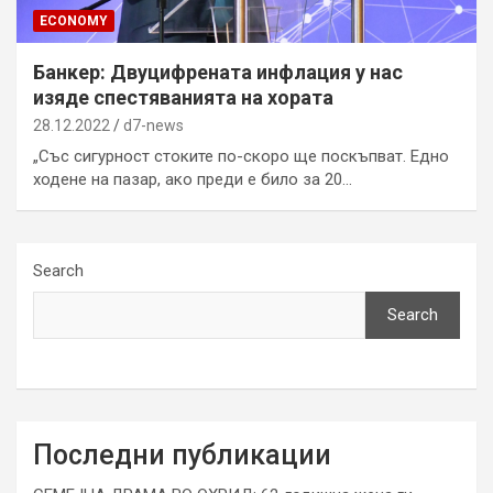
ECONOMY
Банкер: Двуцифрената инфлация у нас
изяде спестяванията на хората
28.12.2022
d7-news
„Със сигурност стоките по-скоро ще поскъпват. Едно
ходене на пазар, ако преди е било за 20…
Search
Search
Последни публикации