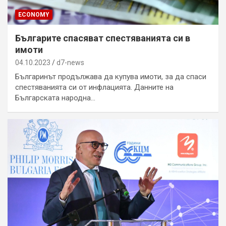
ECONOMY
Българите спасяват спестяванията си в
имоти
04.10.2023
d7-news
Българинът продължава да купува имоти, за да спаси
спестяванията си от инфлацията. Данните на
Българската народна…