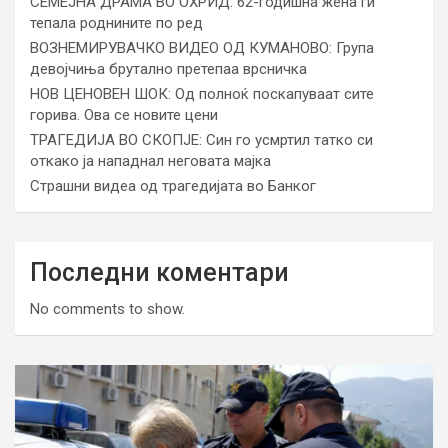
СЕМЕЈНА ДРАМА ВО ОХРИД: 62-годишна жена ги
тепала роднините по ред
ВОЗНЕМИРУВАЧКО ВИДЕО ОД КУМАНОВО: Група
девојчиња брутално претепаа врсничка
НОВ ЦЕНОВЕН ШОК: Од полноќ поскапуваат сите
горива. Ова се новите цени
ТРАГЕДИЈА ВО СКОПЈЕ: Син го усмртил татко си
откако ја нападнал неговата мајка
Страшни видеа од трагедијата во Банког
Последни коментари
No comments to show.