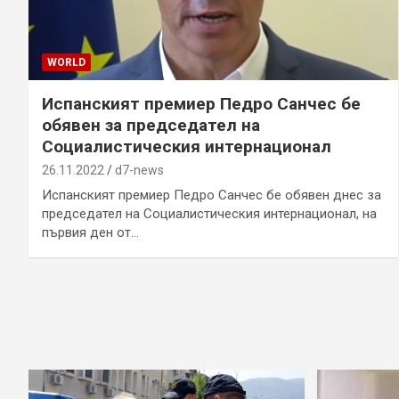
WORLD
Испанският премиер Педро Санчес бе
обявен за председател на
Социалистическия интернационал
26.11.2022
d7-news
Испанският премиер Педро Санчес бе обявен днес за
председател на Социалистическия интернационал, на
първия ден от…