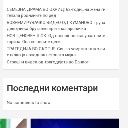
СЕМЕЈНА ДРАМА ВО ОХРИД: 62-годишна жена ги
тепала роднините по ред
ВОЗНЕМИРУВАЧКО ВИДЕО ОД КУМАНОВО: Група
девојчиња брутално претепаа врсничка
НОВ ЦЕНОВЕН ШОК: Од полноќ поскапуваат сите
горива. Ова се новите цени
ТРАГЕДИЈА ВО СКОПЈЕ: Син го усмртил татко си
откако ја нападнал неговата мајка
Страшни видеа од трагедијата во Банког
Последни коментари
No comments to show.