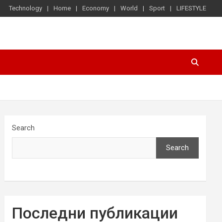
Technology
Home
Economy
World
Sport
LIFESTYLE
Search
Search
Последни публикации